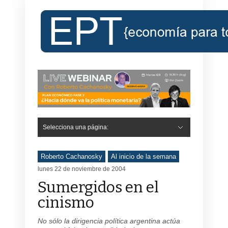
Selecciona una página:
Hide Navigation
Inicio
Roberto Cachanosky
Informe Económico Semanal de RC
Libros
Contacto
Registro
Roberto Cachanosky
Al inicio de la semana
lunes 22 de noviembre de 2004
Sumergidos en el
cinismo
No sólo la dirigencia política argentina actúa