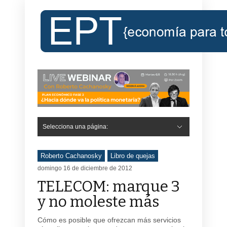
Selecciona una página:
Hide Navigation
Inicio
Roberto Cachanosky
Informe Económico Semanal de RC
Libros
Contacto
Registro
Roberto Cachanosky
Libro de quejas
domingo 16 de diciembre de 2012
TELECOM: marque 3
y no moleste más
Cómo es posible que ofrezcan más servicios