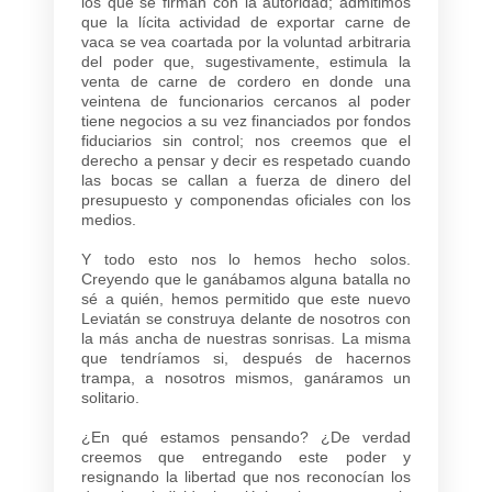
los que se firman con la autoridad; admitimos
que la lícita actividad de exportar carne de
vaca se vea coartada por la voluntad arbitraria
del poder que, sugestivamente, estimula la
venta de carne de cordero en donde una
veintena de funcionarios cercanos al poder
tiene negocios a su vez financiados por fondos
fiduciarios sin control; nos creemos que el
derecho a pensar y decir es respetado cuando
las bocas se callan a fuerza de dinero del
presupuesto y componendas oficiales con los
medios.
Y todo esto nos lo hemos hecho solos.
Creyendo que le ganábamos alguna batalla no
sé a quién, hemos permitido que este nuevo
Leviatán se construya delante de nosotros con
la más ancha de nuestras sonrisas. La misma
que tendríamos si, después de hacernos
trampa, a nosotros mismos, ganáramos un
solitario.
¿En qué estamos pensando? ¿De verdad
creemos que entregando este poder y
resignando la libertad que nos reconocían los