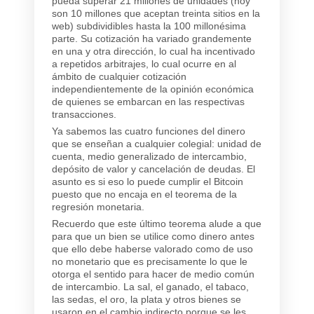
pueda superar 21 millones de unidades (hoy
son 10 millones que aceptan treinta sitios en la
web) subdividibles hasta la 100 millonésima
parte. Su cotización ha variado grandemente
en una y otra dirección, lo cual ha incentivado
a repetidos arbitrajes, lo cual ocurre en al
ámbito de cualquier cotización
independientemente de la opinión económica
de quienes se embarcan en las respectivas
transacciones.
Ya sabemos las cuatro funciones del dinero
que se enseñan a cualquier colegial: unidad de
cuenta, medio generalizado de intercambio,
depósito de valor y cancelación de deudas. El
asunto es si eso lo puede cumplir el Bitcoin
puesto que no encaja en el teorema de la
regresión monetaria.
Recuerdo que este último teorema alude a que
para que un bien se utilice como dinero antes
que ello debe haberse valorado como de uso
no monetario que es precisamente lo que le
otorga el sentido para hacer de medio común
de intercambio. La sal, el ganado, el tabaco,
las sedas, el oro, la plata y otros bienes se
usaron en el cambio indirecto porque se les