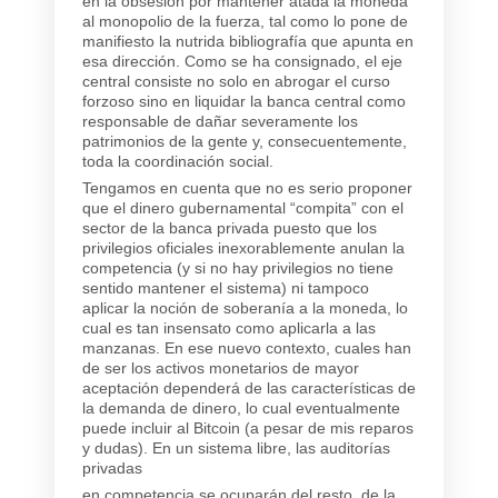
en la obsesión por mantener atada la moneda
al monopolio de la fuerza, tal como lo pone de
manifiesto la nutrida bibliografía que apunta en
esa dirección. Como se ha consignado, el eje
central consiste no solo en abrogar el curso
forzoso sino en liquidar la banca central como
responsable de dañar severamente los
patrimonios de la gente y, consecuentemente,
toda la coordinación social.
Tengamos en cuenta que no es serio proponer
que el dinero gubernamental “compita” con el
sector de la banca privada puesto que los
privilegios oficiales inexorablemente anulan la
competencia (y si no hay privilegios no tiene
sentido mantener el sistema) ni tampoco
aplicar la noción de soberanía a la moneda, lo
cual es tan insensato como aplicarla a las
manzanas. En ese nuevo contexto, cuales han
de ser los activos monetarios de mayor
aceptación dependerá de las características de
la demanda de dinero, lo cual eventualmente
puede incluir al Bitcoin (a pesar de mis reparos
y dudas). En un sistema libre, las auditorías
privadas
en competencia se ocuparán del resto, de la