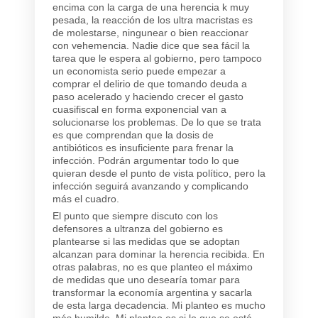
encima con la carga de una herencia k muy
pesada, la reacción de los ultra macristas es
de molestarse, ningunear o bien reaccionar
con vehemencia. Nadie dice que sea fácil la
tarea que le espera al gobierno, pero tampoco
un economista serio puede empezar a
comprar el delirio de que tomando deuda a
paso acelerado y haciendo crecer el gasto
cuasifiscal en forma exponencial van a
solucionarse los problemas. De lo que se trata
es que comprendan que la dosis de
antibióticos es insuficiente para frenar la
infección. Podrán argumentar todo lo que
quieran desde el punto de vista político, pero la
infección seguirá avanzando y complicando
más el cuadro.
El punto que siempre discuto con los
defensores a ultranza del gobierno es
plantearse si las medidas que se adoptan
alcanzan para dominar la herencia recibida. En
otras palabras, no es que planteo el máximo
de medidas que uno desearía tomar para
transformar la economía argentina y sacarla
de esta larga decadencia. Mi planteo es mucho
más humilde. Mi planteo es si lo que se está