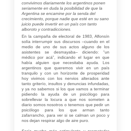
convivimos diariamente los argentinos ponen
seriamente en duda la posibilidad de que la
Argentina se encamine por la senda del
crecimiento, porque nadie que esté en su sano
juicio puede invertir en un país con tanto
alboroto y contradicciones.
En la campaña de electoral de 1983, Alfonsín
solía interrumpir sus discursos –cuando en el
medio de uno de sus actos alguno de los
asistentes se desmayaba– diciendo: “un
médico por acá”, indicando el lugar en que
había alguien que necesitaba ayuda. Los
argentinos que queremos vivir en un país
tranquilo y con un horizonte de prosperidad
hoy vivimos con los nervios alterados ante
tanto griterío, insultos y denuncias infundadas,
y ya no sabemos si los que vamos a terminar
pidiendo la ayuda de un psicólogo para
sobrellevar la locura a que nos someten a
diario somos nosotros o tenemos que pedir un
psicólogo para los que arman tanto
zafarrancho, para ver si se calman un poco y
nos dejan respirar algo de aire puro.
Sería mucho más estimulante y prometedor