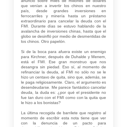
anuncio sobre miles de millones de dólares
que venían a invertir los chinos en nuestro
país, desde grandes inversiones en
ferrocarriles y minería hasta un préstamo
extraordinario para cancelar la deuda con el
FMI. Durante días se estuvo hablando de la
avalancha de inversiones chinas, hasta que el
globo se desinfló por medio de desmentidas de
los chinos. Otro papelón.
Si de la boca para afuera existe un enemigo
para Kirchner, después de Duhalde y Menem,
está el FMI. Ese gran monstruo que nos
desangra sin piedad. Eso sí, al momento de
refinanciar la deuda, al FMI no sólo no se le
hizo un centavo de quita, sino que, además, se
le paga religiosamente. Claro, el argumento es
desendeudarse. Me parece fantástico cancelar
deuda, la duda es: ¿por qué el presidente no
fue tan duro con el FMI como con la quita que
le hizo a los bonistas?
La última recogida de barrilete que registro al
momento de escribir esta nota tiene que ver
con la denuncia de un pacto para