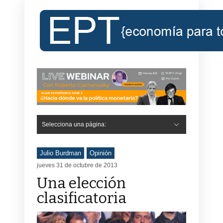
Selecciona una página:
Hide Navigation
Inicio
Roberto Cachanosky
Informe Económico Semanal de RC
Libros
Contacto
Registro
Julio Burdman
Opinión
jueves 31 de octubre de 2013
Una elección
clasificatoria