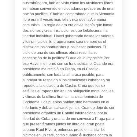
austrohúngaro, habían visto cómo los austriacos libres
se habían convertido en ciudadanos prósperos de una
nación pacífica. Y habían comprobado que la Alemania
libre era mil veces más feliz y rica que la Alemania
comunista. La regla de oro era obvia: había que tomar
decisiones y crear instituciones que fortalecieran la
libertad individual. Havel gobernaría desde los valores
y los principios. El pragmatismo casi siempre es el
disfraz de los oportunistas y los inescrupulosos. El
título de una de sus últimas obras resumía su
concepción de la política:
El arte de lo imposible
.Por
eso Havel me honró con su trato solidario. Cuando era
presidente me recibió en Praga, en el Castillo,
públicamente, con toda la alharaca posible, para
subrayar su respaldo a los demócratas cubanos y su
repudio a la dictadura de Castro. Creía que los ex
satélites europeos tenían una obligación moral con las
víctimas de la última tiranía marxista-leninista de
Occidente. Los pueblos habían sido hermanos en el
infortunio y debían salvarse juntos. Cuando dejó de ser
presidente organizó un Comité Internacional por la
libertad de Cuba y una tarde me convocó a Praga para
que presentáramos juntos un libro del gran poeta
cubano Raúl Rivero, entonces preso en la Isla. Lo
hicimos en un café, como cuando él luchaba contra la