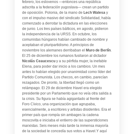
febrero, los eslovenos —entonces una república
adscrita a la federación yugoslava— crean un partido
de oposición. Polonia, de la mano de
Lech Walesa
y
con el impulso masivo del sindicato Solidaridad, había
comenzado a derrotar la dictadura en las elecciones
de junio. Los tres países bálticos, en agosto, pidieron
la independencia de la URSS. En octubre, los
comunistas húngaros habían cambiado de nombre y
aceptaban el pluripartidismo. A principios de
noviembre los alemanes derribaban el
Muro de Berlín
.
El 25 de diciembre los rumanos fusilaron al dictador
Nicolás Ceaucescu
y a su pérfida mujer, la inefable
Elena, para poder dar inicio a los cambios. Un mes
antes lo habían elegido por unanimidad como líder del
Partido Comunista. Los checos, en cambio, parecían
rezagados. De pronto, la libertad llegó como un
relámpago. El 29 de diciembre Havel era elegido
presidente por un Parlamento que no veía otra salida a
la crisis. Su figura se había agigantado al frente del
Foro Cívico, una organización que agrupaba,
esencialmente, a escritores y artistas disidentes. Era el
primer país que rompía sin ambages la cadena
moscovita e iniciaba el entierro de las supersticiones
marxistas. Seis meses más tarde la inmensa mayoría
de la sociedad le concedía sus votos a Havel.Y aquí