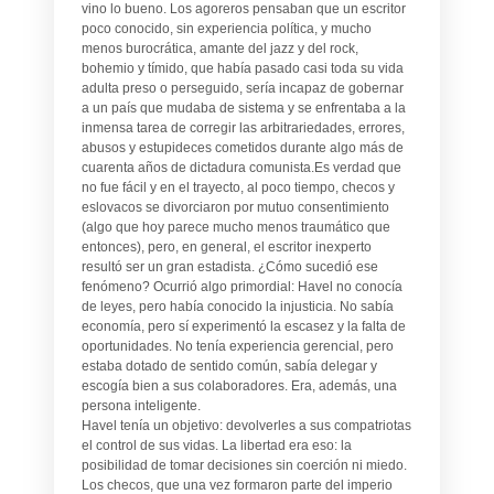
vino lo bueno. Los agoreros pensaban que un escritor
poco conocido, sin experiencia política, y mucho
menos burocrática, amante del jazz y del rock,
bohemio y tímido, que había pasado casi toda su vida
adulta preso o perseguido, sería incapaz de gobernar
a un país que mudaba de sistema y se enfrentaba a la
inmensa tarea de corregir las arbitrariedades, errores,
abusos y estupideces cometidos durante algo más de
cuarenta años de dictadura comunista.Es verdad que
no fue fácil y en el trayecto, al poco tiempo, checos y
eslovacos se divorciaron por mutuo consentimiento
(algo que hoy parece mucho menos traumático que
entonces), pero, en general, el escritor inexperto
resultó ser un gran estadista. ¿Cómo sucedió ese
fenómeno? Ocurrió algo primordial: Havel no conocía
de leyes, pero había conocido la injusticia. No sabía
economía, pero sí experimentó la escasez y la falta de
oportunidades. No tenía experiencia gerencial, pero
estaba dotado de sentido común, sabía delegar y
escogía bien a sus colaboradores. Era, además, una
persona inteligente.
Havel tenía un objetivo: devolverles a sus compatriotas
el control de sus vidas. La libertad era eso: la
posibilidad de tomar decisiones sin coerción ni miedo.
Los checos, que una vez formaron parte del imperio