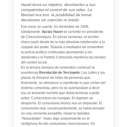
Havel tenía un objetivo: devolverles a sus
compatriotas el control de sus vidas. La
libertad era eso: la posibilidad de tomar
decisiones sin coerción ni miedo
Fue como un cuento. En diciembre de 1989,
súbitamente,
Vaclav Havel
se convirtió en presidente
de Checoslovaquia. En pocas semanas, el escritor
checo pasó desde de la más absoluta indefensión a la
cúspide del poder. Todavía a mediados de noviembre
la policía política continuaba aporreando a los
disidentes y el Partido Comunista mantenía las riendas
del control social.
En la tercera semana de noviembre comenzó la
asombrosa
Revolución de Terciopelo
. Las calles y las
plazas se llenaron de miles de personas que,
finalmente, se atrevieron a manifestar lo que creían del
sistema comunista, pero no se aventuraban a decir:
era un tormento horrible que debía terminar cuanto
antes. Comenzaron las huelgas. El régimen se
desplomó. El comunismo teórico era un disparate. El
comunismo real, consecuentemente, se había tornado
en una creciente pesadilla. Havel le llamaba
“Absurdistán”. Hubo algo sorprendente en el
vertiginoso fin del comunismo checoslovaco. En