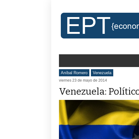
Aníbal Romero
Venezuela
viernes 23 de mayo de 2014
Venezuela: Político