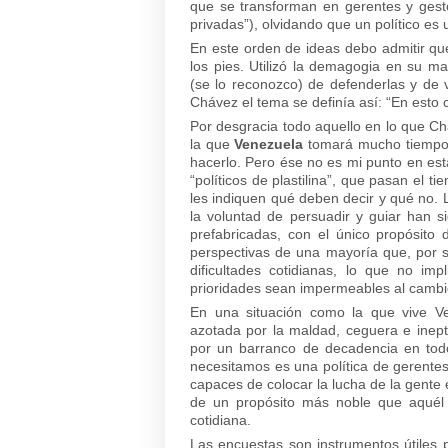
que se transforman en gerentes y gestor
privadas”), olvidando que un político es
En este orden de ideas debo admitir q
los pies. Utilizó la demagogia en su ma
(se lo reconozco) de defenderlas y de v
Chávez el tema se definía así: “En esto 
Por desgracia todo aquello en lo que Ch
la que
Venezuela
tomará mucho tiempo 
hacerlo. Pero ése no es mi punto en es
“políticos de plastilina”, que pasan el
les indiquen qué deben decir y qué no. L
la voluntad de persuadir y guiar han 
prefabricadas, con el único propósit
perspectivas de una mayoría que, por 
dificultades cotidianas, lo que no im
prioridades sean impermeables al cambi
En una situación como la que vive Ve
azotada por la maldad, ceguera e inept
por un barranco de decadencia en todo
necesitamos es una política de gerentes
capaces de colocar la lucha de la gente 
de un propósito más noble que aquél 
cotidiana.
Las encuestas son instrumentos útiles 