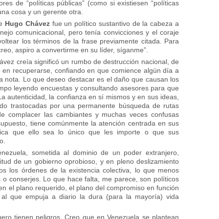
es de “políticas públicas” (como si existiesen “políticas
 una cosa y un gerente otra.
ue
Hugo Chávez
fue un político sustantivo de la cabeza a
nejo comunicacional, pero tenía convicciones y el coraje
oltear los términos de la frase previamente citada. Para
creo, aspiro a convertirme en su líder, síganme”.
ávez creía significó un rumbo de destrucción nacional, de
en recuperarse, confiando en que comience algún día a
ta nota. Lo que deseo destacar es el daño que causan los
 tiempo leyendo encuestas y consultando asesores para que
a autenticidad, la confianza en sí mismos y en sus ideas,
sido trastocadas por una permanente búsqueda de rutas
o de complacer las cambiantes y muchas veces confusas
supuesto, tiene comúnmente la atención centrada en sus
plica que ello sea lo único que les importe o que sus
o.
nezuela, sometida al dominio de un poder extranjero,
itud de un gobierno oprobioso, y en pleno deslizamiento
s los órdenes de la existencia colectiva, lo que menos
 o conserjes. Lo que hace falta, me parece, son políticos
en el plano requerido, el plano del compromiso en función
al que empuja a diario la dura (para la mayoría) vida
pero tienen peligros. Creo que en Venezuela se plantean