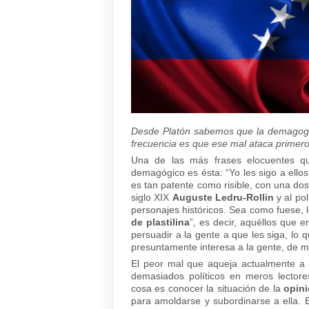
Desde Platón sabemos que la demagogia
frecuencia es que ese mal ataca primer
Una de las más frases elocuentes qu
demagógico es ésta: “Yo les sigo a ello
es tan patente como risible, con una dosis
siglo XIX
Auguste Ledru-Rollin
y al pol
personajes históricos. Sea como fuese, l
de plastilina
”, es decir, aquéllos que 
persuadir a la gente a que les siga, lo
presuntamente interesa a la gente, de m
El peor mal que aqueja actualmente a 
demasiados políticos en meros lector
cosa es conocer la situación de la
opini
para amoldarse y subordinarse a ella. E