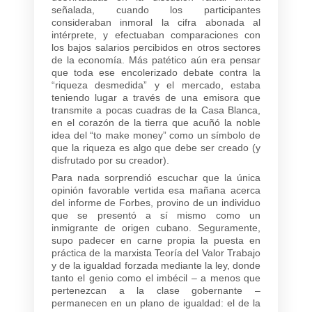
señalada, cuando los participantes
consideraban inmoral la cifra abonada al
intérprete, y efectuaban comparaciones con
los bajos salarios percibidos en otros sectores
de la economía. Más patético aún era pensar
que toda ese encolerizado debate contra la
“riqueza desmedida” y el mercado, estaba
teniendo lugar a través de una emisora que
transmite a pocas cuadras de la Casa Blanca,
en el corazón de la tierra que acuñó la noble
idea del “to make money” como un símbolo de
que la riqueza es algo que debe ser creado (y
disfrutado por su creador).
Para nada sorprendió escuchar que la única
opinión favorable vertida esa mañana acerca
del informe de Forbes, provino de un individuo
que se presentó a sí mismo como un
inmigrante de origen cubano. Seguramente,
supo padecer en carne propia la puesta en
práctica de la marxista Teoría del Valor Trabajo
y de la igualdad forzada mediante la ley, donde
tanto el genio como el imbécil – a menos que
pertenezcan a la clase gobernante –
permanecen en un plano de igualdad: el de la