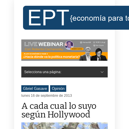
Selecciona una página:
Hide Navigation
Inicio
Roberto Cachanosky
Informe Económico Semanal de RC
Libros
Contacto
Registro
Gbriel Gasave
Opinión
lunes 16 de septiembre de 2013
A cada cual lo suyo
según Hollywood