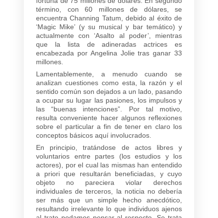
fortuna de 75 millones de dólares. En segundo
término, con 60 millones de dólares, se
encuentra Channing Tatum, debido al éxito de
‘Magic Mike’ (y su musical y bar temático) y
actualmente con ‘Asalto al poder’, mientras
que la lista de adineradas actrices es
encabezada por Angelina Jolie tras ganar 33
millones.
Lamentablemente, a menudo cuando se
analizan cuestiones como esta, la razón y el
sentido común son dejados a un lado, pasando
a ocupar su lugar las pasiones, los impulsos y
las “buenas intenciones”. Por tal motivo,
resulta conveniente hacer algunos reflexiones
sobre el particular a fin de tener en claro los
conceptos básicos aquí involucrados.
En principio, tratándose de actos libres y
voluntarios entre partes (los estudios y los
actores), por el cual las mismas han entendido
a priori que resultarán beneficiadas, y cuyo
objeto no pareciera violar derechos
individuales de terceros, la noticia no debería
ser más que un simple hecho anecdótico,
resultando irrelevante lo que individuos ajenos
al trato podamos pensar al respecto. Se trata