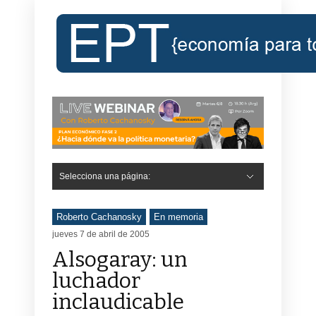
Selecciona una página:
Hide Navigation
Inicio
Roberto Cachanosky
Informe Económico Semanal de RC
Libros
Contacto
Registro
Roberto Cachanosky
En memoria
jueves 7 de abril de 2005
Alsogaray: un
luchador
inclaudicable