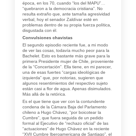
época, en los 70, cuando “los del MAPU”…
“quebraron a la democracia cristiana”. No
resulta extraño que, ante tamaña agresividad
verbal, hoy el senador Zaldívar esté en
problemas dentro de su propia fuerza política,
disgustada con él.
Convulsiones chavistas
El segundo episodio reciente fue, a mi modo
de ver las cosas, todavía mucho peor para la
Bachelet. Esto es bastante más grave para la
primera Presidente mujer de Chile, proveniente
de la “Concertación”. Ella tiene, en mi parecer,
una de esas fuertes “cargas ideológicas de
izquierda” que, por notorias, sugieren que
algunos resentimientos del respectivo sujeto
están casi a flor de agua. Apenas disimulados.
Más allá de la retórica.
Es el que tiene que ver con la contundente
condena de la Cámara Baja del Parlamento
chileno a Hugo Chávez, “por boicotear la
Cumbre”, que fuera seguida de un pedido
formal al Ejecutivo de “rechazo oficial” de las
“actuaciones” de Hugo Chávez en la reciente
“XVII Cumbre Iberoamericana de Santiago”, el