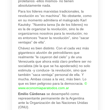
proletarios -ellos mismos- no tienen
absolutamente nada.
Para los líderes marxistas tradicionales, la
revolución es “ex machina”. No obstante, como
en su momento admitiera el malogrado Karl
Kautsky: “Nuestra tarea (la de los líderes) no
es la de organizar la revolución, sino la de
organizarnos nosotros para la revolución; no
es entonces “hacer la revolución”, sino “sacar
ventajas” de ella”.
Chávez es bien distinto. Con el cada vez más
gigantesco aluvión de petrodólares que
realmente “le cayeron del cielo” y de una
Venezuela que ahora está claro prefiere ser no
socialista (de la que se ha apoderado) no solo
estimula -y conduce- la revolución, sino que
también “saca ventaja” personal de ella. Y
mucha. Ambas cosas a la vez, más bien. Lo
que es bien peligroso para la democracia.
©
www.economiaparatodos.com.ar
Emilio Cárdenas
se desempeñó como
representante permanente de la Argentina
ante la Organización de las Naciones Unidas
(ONU).