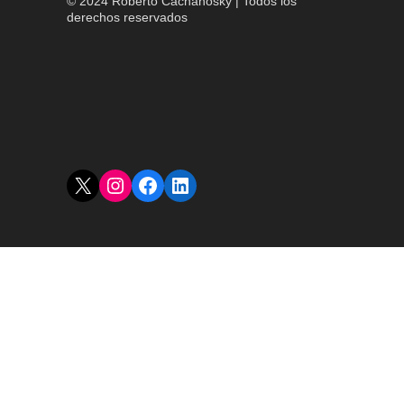
© 2024 Roberto Cachanosky | Todos los
derechos reservados
X
Instagram
Facebook
LinkedIn