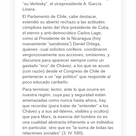
“su Verbisky”, el vicepresidente A. García
Linera.
El Parlamento de Chile, cabe destacar,
extendió su abierto rechazo a las actitudes
cómplices tanto del Vice-presidente de Cuba,
el eterno y anti-democrático Carlos Lage,
como al Presidente de la Nicaragua (hoy
nuevamente “sandinista”) Daniel Ortega,
quienes -cual solícitos corifeos- coordinaron
vergonzosamente sus acciones, omisiones, y
discursos para aparecer siempre como un
gastado “eco” de Chávez, a los que se acusó
(con razón) desde el Congreso de Chile de
pertenecer a un “eje político” que responde al
poco educado caribeño.
Para terminar, lector, ante lo que ocurre en
nuestra región, cuya paz y seguridad están
amenazadas como nunca hasta ahora, hay
que recordar (para tratar de “entender” a los
Chávez y a sus ad-láteres, visibles y ocultos)
que para Marx, la esencia del hombre no es
una cualidad abstracta inherente a un individuo
en particular, sino que es “la suma de todas las
relaciones sociales” (3: IV: 590).