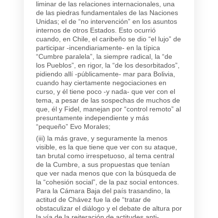
liminar de las relaciones internacionales, una
de las piedras fundamentales de las Naciones
Unidas; el de “no intervención” en los asuntos
internos de otros Estados. Esto ocurrió
cuando, en Chile, el caribeño se dio “el lujo” de
participar -incendiariamente- en la típica
“Cumbre paralela”, la siempre radical, la “de
los Pueblos”, en rigor, la “de los desorbitados”,
pidiendo allí -públicamente- mar para Bolivia,
cuando hay ciertamente negociaciones en
curso, y él tiene poco -y nada- que ver con el
tema, a pesar de las sospechas de muchos de
que, él y Fidel, manejan por “control remoto” al
presuntamente independiente y más
“pequeño” Evo Morales;
(iii) la más grave, y seguramente la menos
visible, es la que tiene que ver con su ataque,
tan brutal como irrespetuoso, al tema central
de la Cumbre, a sus propuestas que tenían
que ver nada menos que con la búsqueda de
la “cohesión social”, de la paz social entonces.
Para la Cámara Baja del país trasandino, la
actitud de Chávez fue la de “tratar de
obstaculizar el diálogo y el debate de altura por
la vía de la reiteración de actitudes anti-