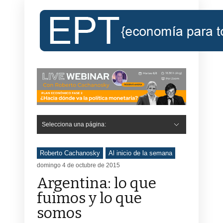
Selecciona una página:
Hide Navigation
Inicio
Roberto Cachanosky
Informe Económico Semanal de RC
Libros
Contacto
Registro
Roberto Cachanosky
Al inicio de la semana
domingo 4 de octubre de 2015
Argentina: lo que
fuimos y lo que
somos