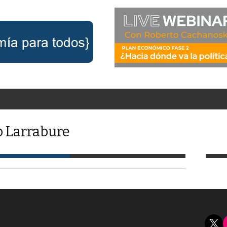
o Larrabure
X