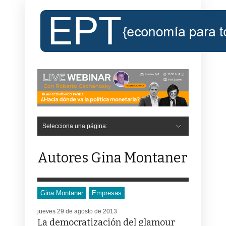
Selecciona una página:
Hide Navigation
Inicio
Roberto Cachanosky
Informe Económico Semanal de RC
Libros
Contacto
Registro
Autores Gina Montaner
Gina Montaner
Empresas
jueves 29 de agosto de 2013
La democratización del glamour