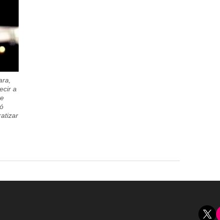
ara,
ecir a
te
ró
atizar
X