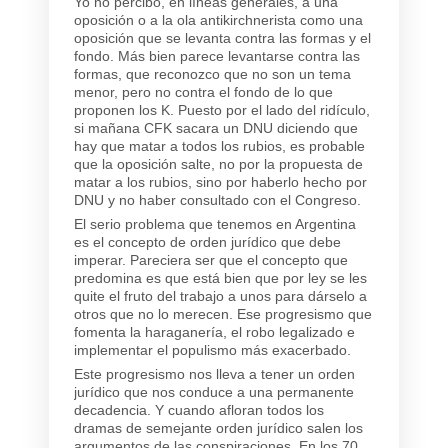
Yo no percibo, en líneas generales, a una
oposición o a la ola antikirchnerista como una
oposición que se levanta contra las formas y el
fondo. Más bien parece levantarse contra las
formas, que reconozco que no son un tema
menor, pero no contra el fondo de lo que
proponen los K. Puesto por el lado del ridículo,
si mañana CFK sacara un DNU diciendo que
hay que matar a todos los rubios, es probable
que la oposición salte, no por la propuesta de
matar a los rubios, sino por haberlo hecho por
DNU y no haber consultado con el Congreso.
El serio problema que tenemos en Argentina
es el concepto de orden jurídico que debe
imperar. Pareciera ser que el concepto que
predomina es que está bien que por ley se les
quite el fruto del trabajo a unos para dárselo a
otros que no lo merecen. Ese progresismo que
fomenta la haraganería, el robo legalizado e
implementar el populismo más exacerbado.
Este progresismo nos lleva a tener un orden
jurídico que nos conduce a una permanente
decadencia. Y cuando afloran todos los
dramas de semejante orden jurídico salen los
argumentos de las conspiraciones. En los 70