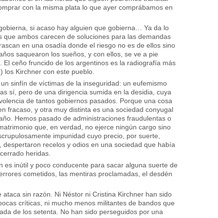
o comprar con la misma plata lo que ayer comprábamos en
 gobierna, si acaso hay alguien que gobierna… Ya da lo
o es que ambos carecen de soluciones para las demandas
frascan en una osadía donde el riesgo no es de ellos sino
 años saquearon los sueños, y con ellos, se ve a pie
o. El ceño fruncido de los argentinos es la radiografía más
 los Kirchner con este pueblo.
un sinfín de víctimas de la inseguridad: un eufemismo
as sí, pero de una dirigencia sumida en la desidia, cuya
evolencia de tantos gobiernos pasados. Porque una cosa
n fracaso, y otra muy distinta es una sociedad conyugal
año. Hemos pasado de administraciones fraudulentas o
matrimonio que, en verdad, no ejerce ningún cargo sino
crupulosamente impunidad cuyo precio, por suerte,
, despertaron recelos y odios en una sociedad que había
cerrado heridas.
ón es inútil y poco conducente para sacar alguna suerte de
errores cometidos, las mentiras proclamadas, el desdén
taca sin razón. Ni Néstor ni Cristina Kirchner han sido
pocas críticas, ni mucho menos militantes de bandos que
da de los setenta. No han sido perseguidos por una