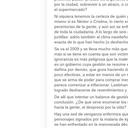
por la ciudad, sobrevivir a un atraco, 
el supermercado?
Ni siquiera tenemos la certeza de quién
mismo si es Néstor o Cristina, lo ciert
perentorias de la gente, y aún así se en
de toda la ciudadanía. A lo largo de seis
juntillas: adiós también al clima navideñ
exacta de lo que han hecho (o deshecho)
Se va el 2009 y se lleva mucho más que 
más si se tiene en cuenta que son víctim
ignorancia es más peligrosa que la mal
es un gobierno cuya gestión se resume e
dañina por demás, que goza haciendo d
poco efectivas, a estar en manos de un 
que se arma de poder para comprar ines
parece comenzar a inflacionar. Lastiman
logrado deshacerse de resentimientos y 
De allí que intentar un balance de gesti
conclusión. ¿De qué sirve enumerar los 
hacia la gente, el desprecio por la vida?
Hay una sed de venganza enfermiza que a
personajes signados por la malaria de é
se han enfrentado en la manoseada déca