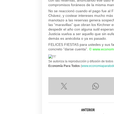
con las reservas, anunciando ese dato 
compromisos foráneos de la misma man
No se reaccionó cuando el pago fue al 
Chávez, y costear intereses mucho más 
manotazo a las reservas genera sospech
las “maravillas” que obran los Kirchner 
despedir el año con alguna sutil espera
Justicia vuelva a ser aquello que sin eu
demás es anécdota o ya es pasado.
FELICES FIESTAS para ustedes y sus fami
concreto “darse cuenta”.
©
www.economi
Se autoriza la reproducción y difusión de todos 
Economía Para Todos
(
www.economiaparatod
ANTERIOR