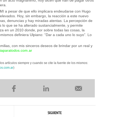
en un acto magnánimo, hoy dicen que han de pagar otros
era.
FMI a pesar de que ello implicara endeudarse con Hugo
elevados. Hoy, sin embargo, la reacción a este nuevo
as, denuncias y hay miradas atentas. La percepción de
es lo que se ha alterado sustancialmente, y permite
nza en un 2010 donde, por sobre todas las cosas, la
femismos definiera Ulpiano: “Dar a cada uno lo suyo”. Lo
lias, con mis sinceros deseos de brindar por un real y
aparatodos.com.ar
los artículos siempre y cuando se cite la fuente de los mismos:
os.com.ar
)
SIGUIENTE