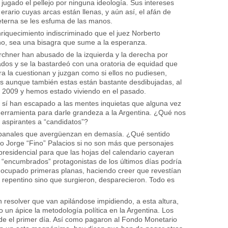
 jugado el pellejo por ninguna ideología. Sus intereses
rario cuyas arcas están llenas, y aún así, el afán de
eterna se les esfuma de las manos.
nriquecimiento indiscriminado que el juez Norberto
o, sea una bisagra que sume a la esperanza.
rchner han abusado de la izquierda y la derecha por
jados y se la bastardeó con una oratoria de equidad que
tra la cuestionan y juzgan como si ellos no pudiesen,
las aunque también estas están bastante desdibujadas, al
el 2009 y hemos estado viviendo en el pasado.
o sí han escapado a las mentes inquietas que alguna vez
 herramienta para darle grandeza a la Argentina. ¿Qué nos
s aspirantes a “candidatos”?
 banales que avergüenzan en demasía. ¿Qué sentido
o Jorge “Fino” Palacios si no son más que personajes
residencial para que las hojas del calendario cayeran
s “encumbrados” protagonistas de los últimos días podría
 ocupado primeras planas, haciendo creer que revestían
repentino sino que surgieron, desparecieron. Todo es
 resolver que van apilándose impidiendo, a esta altura,
un ápice la metodología política en la Argentina. Los
sde el primer día. Así como pagaron al Fondo Monetario