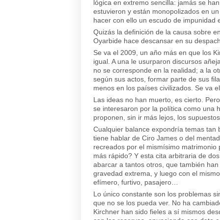
lógica en extremo sencilla: jamás se han
estuvieron y están monopolizados en un e
hacer con ello un escudo de impunidad 
Quizás la definición de la causa sobre e
Oyarbide hace descansar en su despach
Se va el 2009, un año más en que los Ki
igual. A una le usurparon discursos añe
no se corresponde en la realidad; a la o
según sus actos, formar parte de sus fi
menos en los países civilizados. Se va 
Las ideas no han muerto, es cierto. Per
se interesaron por la política como una
proponen, sin ir más lejos, los supuesto
Cualquier balance expondría temas tan
tiene hablar de Ciro James o del mentad
recreados por el mismísimo matrimonio p
más rápido? Y esta cita arbitraria de do
abarcar a tantos otros, que también han
gravedad extrema, y luego con el mismo 
efímero, furtivo, pasajero…
Lo único constante son los problemas sin
que no se los pueda ver. No ha cambiado 
Kirchner han sido fieles a sí mismos de