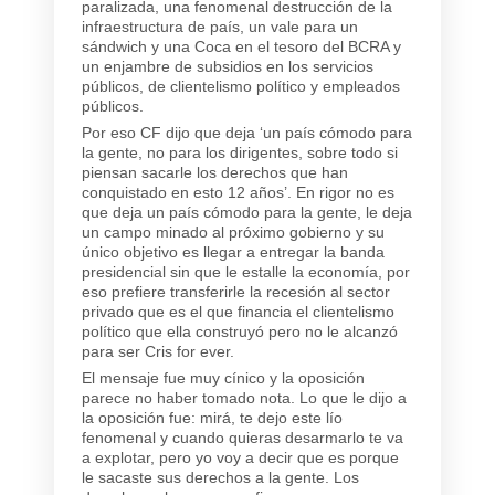
paralizada, una fenomenal destrucción de la
infraestructura de país, un vale para un
sándwich y una Coca en el tesoro del BCRA y
un enjambre de subsidios en los servicios
públicos, de clientelismo político y empleados
públicos.
Por eso CF dijo que deja
‘un país cómodo para
la gente, no para los dirigentes, sobre todo si
piensan sacarle los derechos que han
conquistado en esto 12 años’
. En rigor no es
que deja un país cómodo para la gente, le deja
un campo minado al próximo gobierno y su
único objetivo es llegar a entregar la banda
presidencial sin que le estalle la economía, por
eso prefiere transferirle la recesión al sector
privado que es el que financia el clientelismo
político que ella construyó pero no le alcanzó
para ser Cris for ever.
El mensaje fue muy cínico y la oposición
parece no haber tomado nota. Lo que le dijo a
la oposición fue: mirá, te dejo este lío
fenomenal y cuando quieras desarmarlo te va
a explotar, pero yo voy a decir que es porque
le sacaste sus derechos a la gente. Los