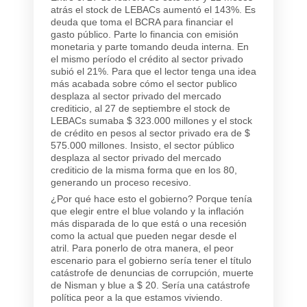
atrás el stock de LEBACs aumentó el 143%. Es
deuda que toma el BCRA para financiar el
gasto público. Parte lo financia con emisión
monetaria y parte tomando deuda interna. En
el mismo período el crédito al sector privado
subió el 21%. Para que el lector tenga una idea
más acabada sobre cómo el sector publico
desplaza al sector privado del mercado
crediticio, al 27 de septiembre el stock de
LEBACs sumaba $ 323.000 millones y el stock
de crédito en pesos al sector privado era de $
575.000 millones. Insisto, el sector público
desplaza al sector privado del mercado
crediticio de la misma forma que en los 80,
generando un proceso recesivo.
¿Por qué hace esto el gobierno? Porque tenía
que elegir entre el blue volando y la inflación
más disparada de lo que está o una recesión
como la actual que pueden negar desde el
atril. Para ponerlo de otra manera, el peor
escenario para el gobierno sería tener el título
catástrofe de denuncias de corrupción, muerte
de Nisman y blue a $ 20. Sería una catástrofe
política peor a la que estamos viviendo.