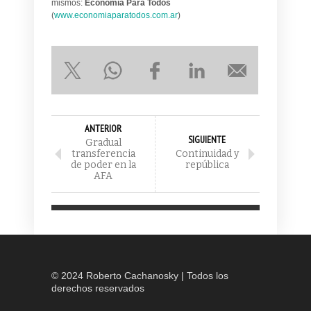
mismos:
Economía Para Todos
(
www.economiaparatodos.com.ar
)
ANTERIOR
SIGUIENTE
Gradual
transferencia
Continuidad y
de poder en la
república
AFA
© 2024 Roberto Cachanosky | Todos los
derechos reservados