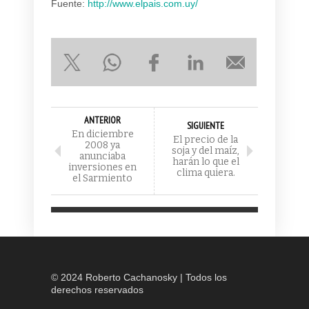
Fuente:
http://www.elpais.com.uy/
ANTERIOR
SIGUIENTE
En diciembre
El precio de la
2008 ya
soja y del maíz,
anunciaba
harán lo que el
inversiones en
clima quiera.
el Sarmiento
© 2024 Roberto Cachanosky | Todos los
derechos reservados