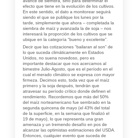
avance de siembra, sino para determinar el
efecto que tiene en la evolución de los cultivos.
En este sentido, el dato a monitorear seguirá
siendo el que se publique los lunes por la
tarde, simplemente que ahora – completada la
siembra de maíz y avanzada la de soja – nos
interesará la proporción de los cultivos que se
ubique en la categoría “bueno y excelente”.
Decir que las cotizaciones “bailaran al son” de
lo que suceda climáticamente en Estados
Unidos, no suena novedoso, pero es
importante destacar que nos acercamos al
bimestre Julio-Agosto, que es el período en el
cual el merado climático se expresa con mayor
firmeza. Decimos esto, toda vez que el maíz
primero y la soja después, tendrán que
atravesar su período crítico donde definen el
rendimiento. Recordemos que más del 50%
del maíz norteamericano fue sembrado en la
segunda quincena de mayo (el 43% del total
de la superficie, en la semana que finalizó el
19 de mayo), lo que representa una gran
amenaza y un tremendo desafío en pos de
alcanzar las optimistas estimaciones del USDA.
Entonces, cualquier evento que suceda de