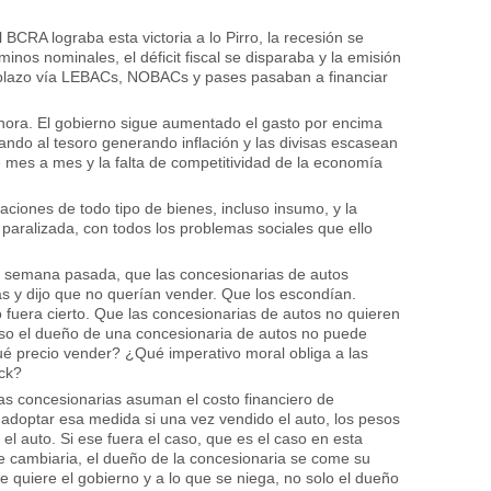
CRA lograba esta victoria a lo Pirro, la recesión se
inos nominales, el déficit fiscal se disparaba y la emisión
 plazo vía LEBACs, NOBACs y pases pasaban a financiar
ora. El gobierno sigue aumentado el gasto por encima
ando al tesoro generando inflación y las divisas escasean
e mes a mes y la falta de competitividad de la economía
aciones de todo tipo de bienes, incluso insumo, y la
paralizada, con todos los problemas sociales que ello
la semana pasada, que las concesionarias de autos
s y dijo que no querían vender. Que los escondían.
uera cierto. Que las concesionarias de autos no quieren
so el dueño de una concesionaria de autos no puede
ué precio vender? ¿Qué imperativo moral obliga a las
ock?
as concesionarias asuman el costo financiero de
 adoptar esa medida si una vez vendido el auto, los pesos
el auto. Si ese fuera el caso, que es el caso en esta
re cambiaria, el dueño de la concesionaria se come su
e quiere el gobierno y a lo que se niega, no solo el dueño