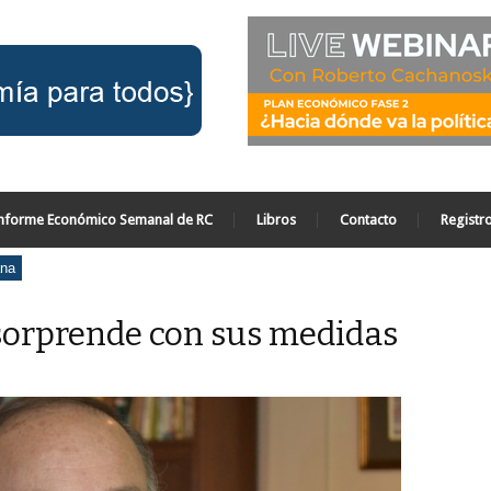
nforme Económico Semanal de RC
Libros
Contacto
Registr
ana
 sorprende con sus medidas