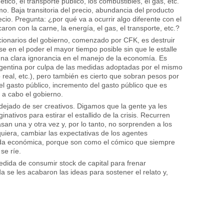
tico, el transporte público, los combustibles, el gas, etc.
mo. Baja transitoria del precio, abundancia del producto
ecio. Pregunta: ¿por qué va a ocurrir algo diferente con el
aron con la carne, la energía, el gas, el transporte, etc.?
uncionarios del gobierno, comenzado por CFK, es destruir
e en el poder el mayor tiempo posible sin que le estalle
una clara ignorancia en el manejo de la economía. Es
rgentina por culpa de las medidas adoptadas por el mismo
 real, etc.), pero también es cierto que sobran pesos por
 del gasto público, incremento del gasto público que es
 a cabo el gobierno.
dejado de ser creativos. Digamos que la gente ya les
ativos para estirar el estallido de la crisis. Recurren
an una y otra vez y, por lo tanto, no sorprenden a los
uiera, cambiar las expectativas de los agentes
da económica, porque son como el cómico que siempre
se ríe.
dida de consumir stock de capital para frenar
da se les acabaron las ideas para sostener el relato y,