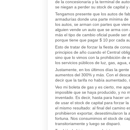
de la concesionaria y la terminal de aut
se niegan a perder su stock de capital y 
Tengamos presente que los autos de fabr
armadurías donde una parte mínima de l
los autos, se arman con partes que vienen
alguien vende un auto que se arma con a
más el tipo de cambio oficial puede ser d
porque tiene que pagar $ 10 por cada au
Esto de tratar de forzar la fiesta de con
principios de año cuando el Central obli
sino que lo vimos con la prohibición de ex
los servicios públicos de luz, gas, agua, 
Justamente, en los últimos días la gente
aumentos del 300% y más. Con el descaro
decir que la tarifa no había aumentado,
Veo mi boleta de gas y es cierto, me a
imposible que se haya producido, y no m
inventado. Es decir, hasta para hacer un
de usar el stock de capital para forzar l
el mismo resultado: al final del camino 
prohibieron exportar, desestimularon la
fortuna. Nos consumimos el stock de cap
transitoriamente y luego se disparó.