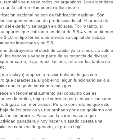
os, también se niegan todos los argentinos. Los argentinos
a que le cobren el impuesto inflacionario.
icación nacional no son de fabricación nacional. Son
os componentes son de producción local. El grueso de
 del exterior y se pagan en dólares. Por lo tanto, si
utopartes que cotizan a un dólar de $ 8,4 y en un tiempo
e $ 10, el tipo termina perdiendo su capital de trabajo
toparte importada y no $ 8.
sumo destruyendo el stock de capital ya lo vimos, no solo a
gó los bancos a vender parte de su tenencia de divisas,
portar carne, trigo, maíz, lácteos, retrasar las tarifas de
etc.
 (me incluyo) empezó a recibir boletas de gas con
 que caracteriza al gobierno, algún funcionario salió a
 sino que la gente consumía más gas.
parece un fenomenal aumento del consumo que es
ueven la tarifas, bajan el subsidio por el mayor consumo
 rodrigazo son mentirosos. Pero lo concreto es que esto
a baja de los precios ya fue probado por este gobierno con
estallan los precios. Pasó con la carne vacuna que
 actividad ganadera y hoy hacer un asado cuesta una
ital en cabezas de ganado, el precio bajó