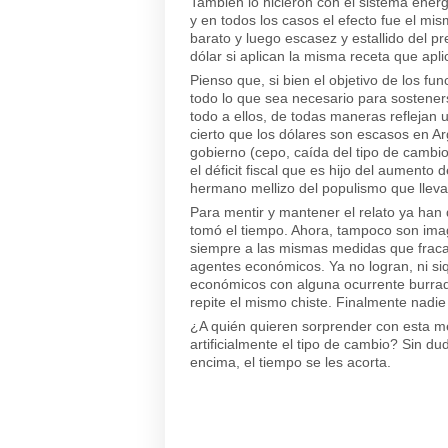
También lo hicieron con el sistema energé
y en todos los casos el efecto fue el mis
barato y luego escasez y estallido del pr
dólar si aplican la misma receta que aplic
Pienso que, si bien el objetivo de los f
todo lo que sea necesario para sosteners
todo a ellos, de todas maneras reflejan 
cierto que los dólares son escasos en A
gobierno (cepo, caída del tipo de cambio
el déficit fiscal que es hijo del aumento
hermano mellizo del populismo que lleva
Para mentir y mantener el relato ya han 
tomó el tiempo. Ahora, tampoco son imagin
siempre a las mismas medidas que fracas
agentes económicos. Ya no logran, ni siq
económicos con alguna ocurrente burra
repite el mismo chiste. Finalmente nadie 
¿A quién quieren sorprender con esta me
artificialmente el tipo de cambio? Sin du
encima, el tiempo se les acorta.