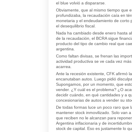
el blue volvió a dispararse.
Obviamente, que al mismo tiempo que el B
profundizaba, la recaudación caía en térm
monetaria y el endeudamiento de corto
el desequilibrio fiscal.
Nada ha cambiado desde enero hasta ah
de la recaudación, el BCRA sigue financi
producto del tipo de cambio real que ca
argentina.
Como faltan divisas, se frenan las import
actividad productiva se ve cada vez más 
acarrea.
Ante la recesión existente, CFK afirmó 
encanutaban autos. Luego pidió disculpa
Supongamos, por un momento, que esto f
vender. ¿Y cuál es el problema? ¿O aca
decidir cuándo, en qué cantidades y a q
concesionarias de autos a vender su st
De todas formas luce un poco raro que l
mantener stock inmovilizado. Solo van a
que reciben no le alcanzan para reponer 
Argentina inflacionaria y de incertidumb
stock de capital. Eso es justamente lo qu