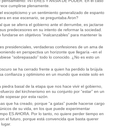
 de pensamiento: INTERÉS Y ANSIA DE PODER. En el caso
arece cumplirse plenamente.
 el escepticismo y un sentimiento generalizado de espanto
nera en ese escenario, se preguntaba Aron?
l que se aferra el gobierno ante el derrumbe, es jactarse
us predecesores en su intento de reformar la sociedad.
fundarse en objetivos “inalcanzables” para mantener la
nes presidenciales, verdaderas confesiones de un ama de
poniendo en perspectiva un horizonte que llegaría –en el
ubiese “sobrepasado” todo lo conocido. ¿No es esto un
scuro se ha cerrado frente a quien ha perdido la brújula
bosa confianza y optimismo en un mundo que existe solo en
la piedra basal de la etapa que nos hace vivir el gobierno,
sfuerzo del kirchnerismo en su conjunto por “estar” en un
 de sopesar por esta razón.
emas que ha creado, porque “a gatas” puede hacerse cargo
únicos de su vida, en los que puede experimentar
mpo ES AHORA. Por lo tanto, no quiere perder tiempo en
on el futuro, porque está convencida que basta querer
lugar.