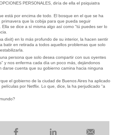
CIONES PERSONALES, diría de ella el psiquiatra
e está por encima de todo. El bosque en el que se ha
e primavera que la cobija para que pueda seguir
lla se dice a sí misma algo así como “tú puedes ser lo
cia.
 dixit) en lo más profundo de su interior, la hacen sentir
a batir en retirada a todos aquellos problemas que solo
stabilizarla.
una persona que solo desea compartir con sus oyentes
as” y nos enferma cada día un poco más, dejándonos
n darse cuenta que su gobierno camina hacia ninguna
que el gobierno de la ciudad de Buenos Aires ha aplicado
películas por Netflix. Lo que, dice, la ha perjudicado “a
e mundo?