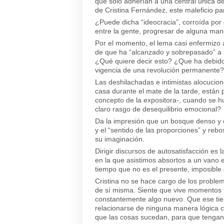
que solo adherían a una central única
de Cristina Fernández, este maleficio p
¿Puede dicha “ideocracia”, corroída por
entre la gente, progresar de alguna ma
Por el momento, el lema casi enfermizo a
de que ha “alcanzado y sobrepasado” a s
¿Qué quiere decir esto? ¿Que ha debido 
vigencia de una revolución permanente?
Las deshilachadas e intimistas alocucio
casa durante el mate de la tarde, están 
concepto de la expositora-, cuando se h
claro rasgo de desequilibrio emocional?
Da la impresión que un bosque denso y o
y el “sentido de las proporciones” y re
su imaginación.
Dirigir discursos de autosatisfacción es 
en la que asistimos absortos a un vano e
tiempo que no es el presente, imposible
Cristina no se hace cargo de los probl
de sí misma. Siente que vive momentos 
constantemente algo nuevo. Que ese tie
relacionarse de ninguna manera lógica c
que las cosas sucedan, para que tengan 