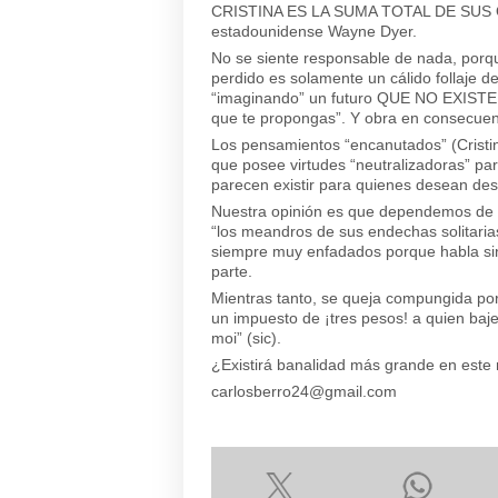
CRISTINA ES LA SUMA TOTAL DE SUS OP
estadounidense Wayne Dyer.
No se siente responsable de nada, porqu
perdido es solamente un cálido follaje d
“imaginando” un futuro QUE NO EXISTE. E
que te propongas”. Y obra en consecuen
Los pensamientos “encanutados” (Cristina
que posee virtudes “neutralizadoras” par
parecen existir para quienes desean dese
Nuestra opinión es que dependemos de 
“los meandros de sus endechas solitari
siempre muy enfadados porque habla si
parte.
Mientras tanto, se queja compungida por
un impuesto de ¡tres pesos! a quien baje 
moi” (sic).
¿Existirá banalidad más grande en est
carlosberro24@gmail.com