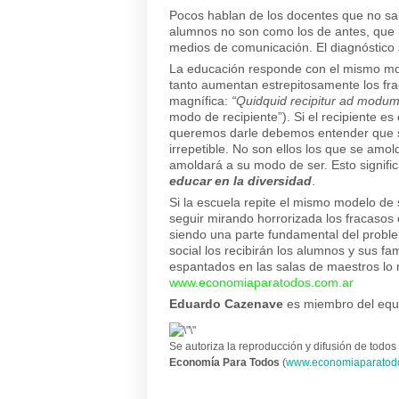
Pocos hablan de los docentes que no s
alumnos no son como los de antes, que ha
medios de comunicación. El diagnóstico
La educación responde con el mismo mod
tanto aumentan estrepitosamente los fr
magnífica:
“Quidquid recipitur ad modum r
modo de recipiente”). Si el recipiente e
queremos darle debemos entender que s
irrepetible. No son ellos los que se amol
amoldará a su modo de ser. Esto signifi
educar en la diversidad
.
Si la escuela repite el mismo modelo de 
seguir mirando horrorizada los fracasos e
siendo una parte fundamental del proble
social los recibirán los alumnos y sus fa
espantados en las salas de maestros lo 
www.economiaparatodos.com.ar
Eduardo Cazenave
es miembro del equi
Se autoriza la reproducción y difusión de todos 
Economía Para Todos
(
www.economiaparatod