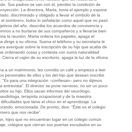
ado. Sus padres se van con él, pierden la condición de
proyección. La directora, Marta, toma el ejemplo y expone
tado, discriminado y obligado a llevar el símbolo de la
e el sombrero, todos lo señalarán como aquel que no pasó
bjetivos del año, describe los acuerdos de convivencia y
lumnos a no burlarse de sus compañeros y a llevarse bien
ina la reunión, Marta ordena los papeles, apaga el
dirige a su oficina. Suena el teléfono y su secretaria le
a averiguar sobre la inscripción de su hijo que acaba de
gue ordenando cosas y contesta con suma naturalidad:
Cierra el cajón de su escritorio, apaga la luz de la oficina
ina a un matrimonio, les convida un café y empieza a leer
os personales de ellos y los del hijo que desean inscribir.
 “Es para una integración –confiesan– pero no dijimos
a entrevista”. El director se pone nervioso, no sin un poco
bre su hijo. Ellos sacan informes del neurólogo,
oaudióloga, terapista ocupacional y de la maestra
dificultades que tiene el chico en el aprendizaje. La
orando, emocionada. De pronto, dice: “Éste es el colegio
imero que nos recibe”.
n, hijos que no encuentran lugar en un colegio común
je, colegios que cierran sus puertas escudados en su