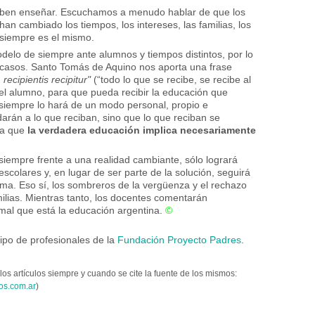
aben enseñar. Escuchamos a menudo hablar de que los
n cambiado los tiempos, los intereses, las familias, los
 siempre es el mismo.
elo de siempre ante alumnos y tiempos distintos, por lo
acasos. Santo Tomás de Aquino nos aporta una frase
ecipientis recipitur"
(“todo lo que se recibe, se recibe al
s el alumno, para que pueda recibir la educación que
iempre lo hará de un modo personal, propio e
darán a lo que reciban, sino que lo que reciban se
ca que
la verdadera educación implica necesariamente
siempre frente a una realidad cambiante, sólo logrará
scolares y, en lugar de ser parte de la solución, seguirá
ma. Eso sí, los sombreros de la vergüenza y el rechazo
milias. Mientras tanto, los docentes comentarán
mal que está la educación argentina.
©
po de profesionales de la
Fundación Proyecto Padres
.
los artículos siempre y cuando se cite la fuente de los mismos:
os.com.ar
)