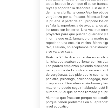
todos los que lo ven que él es un fracas
reyes y soportan la deshonra. Fin de la 
de manera brillante cómo Alex fue etique
vergüenza por su fracaso. Mientras llev
la prueba. A partir de ahí, propone los o
señala la importancia de ayudar a los a
los unos con los otros. Una vez que term
proyector para que puedan guardarlo y se 
informa que está llamando una madre par
repetir en una escuela vecina. Marta si
“No, Claudia, no aceptamos repetidores”. 
y se va a su casa.
Historia 2:
Un director recibe en su ofic
la ficha que acaban de llenar con los dat
Los padres empiezan pidiendo disculpas:
nada porque de lo contrario no nos dan l
de vergüenza. Les pide que le cuenten so
pediatra, psicóloga, psicopedagoga, fon
integradora. Describen el síndrome y las 
madre no puede seguir hablando, está ll
número 38 al que hemos llamado y el pr
Alumnos que fracasan porque no estudia
porque tienen problemas en su aprendiza
nivel educativo.