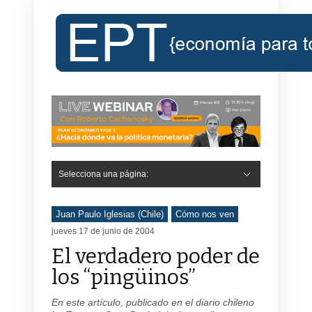
Selecciona una página:
Hide Navigation
Inicio
Roberto Cachanosky
Informe Económico Semanal de RC
Libros
Contacto
Registro
Juan Paulo Iglesias (Chile)
Cómo nos ven
jueves 17 de junio de 2004
El verdadero poder de
los “pingüinos”
En este artículo, publicado en el diario chileno