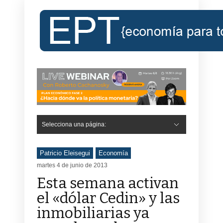
Selecciona una página:
Hide Navigation
Inicio
Roberto Cachanosky
Informe Económico Semanal de RC
Libros
Contacto
Registro
Patricio Eleisegui
Economía
martes 4 de junio de 2013
Esta semana activan
el «dólar Cedin» y las
inmobiliarias ya