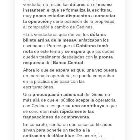
vendedor no recibe los
dólares
en el
mismo
instante
en el que se
formaliza la escritura
,
muy
pocos estarían dispuestos
a
concretar
la operación
y darle posesión de la propiedad
al comprador a cambio de Cedines.
«Los vendedores querrán ver los
dólares-
billete arriba de la mesa»,
enfatizaban los
escribanos. Parece que el
Gobierno tomó
nota
de este tema y
se espera
que las dudas
queden totalmente despejadas con la
pronta
respuesta
del
Banco Central
.
Ahora lo que se espera es que, una vez puesta
en marcha la operatoria, se pueda comprobar
en la práctica qué pasa con las
escrituraciones.
Una
preocupación adicional
del Gobierno -
más allá de que el público acepte la operatoria
con Cedines- es que
su uso contribuya
a que
se concreten
más rápidamente las
transacciones de compraventa
.
En concreto, confía en que estos certificados
sirvan para ponerle un
techo a la
cotización
del
dólar blue
. De ocurrir, la