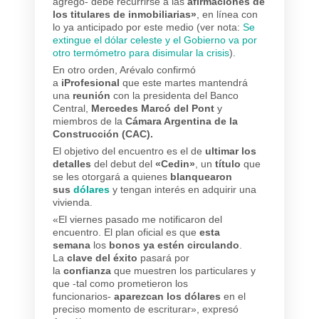
agregó- debe recurrirse a las
afirmaciones de
los titulares de inmobiliarias»
, en línea con
lo ya anticipado por este medio (ver nota:
Se
extingue el dólar celeste y el Gobierno va por
otro termómetro para disimular la crisis
).
En otro orden, Arévalo confirmó
a
iProfesional
que este martes mantendrá
una
reunión
con la presidenta del Banco
Central,
Mercedes Marcó del Pont
y
miembros de la
Cámara Argentina de la
Construcción (CAC).
El objetivo del encuentro es el de
ultimar los
detalles
del debut del
«Cedin»
, un
título
que
se les otorgará a quienes
blanquearon
sus
dólares
y tengan interés en adquirir una
vivienda.
«El viernes pasado me notificaron del
encuentro. El plan oficial es que
esta
semana
los
bonos ya estén circulando
.
La
clave del éxito
pasará por
la
confianza
que muestren los particulares y
que -tal como prometieron los
funcionarios-
aparezcan los dólares
en el
preciso momento de escriturar», expresó