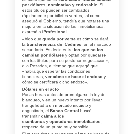
por dólares, nominativo y endosable
. Si
estos títulos pueden ser cambiados
rápidamente por billetes verdes, tal como
aseguró el Gobierno, tendría que notarse una
mejora en la situación de las inmobiliarias»,
expresó a
iProfesional
.
«Algo que
queda por verse
es cómo se dará
la
transferencias de ‘Cedines’
en el mercado
secundario. Es decir, entre
los que no los
cambian por dólares
y optan por quedarse
con los títulos para su posterior negociación»,
dijo Rozados, al tiempo que agregó que
«habrá que esperar las condiciones
financieras,
ver cómo se hace el endoso
y
cómo se certificará dicho endoso».
Dólares en el acto
Pocas horas antes de promulgarse la ley de
blanqueo, y en un nuevo intento por llevar
tranquilidad a un mercado inquieto y
angustiado, el
Banco Central
buscó
transmitir
calma a los
escribanos
y
operadores inmobiliarios
,
respecto de un punto muy sensible.
El mismo tiene que ver con
cómo se hace de