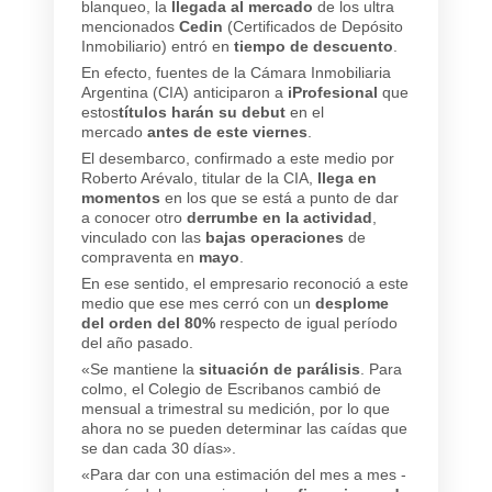
blanqueo, la
llegada al mercado
de los ultra
mencionados
Cedin
(Certificados de Depósito
Inmobiliario) entró en
tiempo de descuento
.
En efecto, fuentes de la Cámara Inmobiliaria
Argentina (CIA) anticiparon a
iProfesional
que
estos
títulos harán su debut
en el
mercado
antes de este viernes
.
El desembarco, confirmado a este medio por
Roberto Arévalo, titular de la CIA,
llega en
momentos
en los que se está a punto de dar
a conocer otro
derrumbe en la actividad
,
vinculado con las
bajas operaciones
de
compraventa en
mayo
.
En ese sentido, el empresario reconoció a este
medio que ese mes cerró con un
desplome
del orden del 80%
respecto de igual período
del año pasado.
«Se mantiene la
situación de parálisis
. Para
colmo, el Colegio de Escribanos cambió de
mensual a trimestral su medición, por lo que
ahora no se pueden determinar las caídas que
se dan cada 30 días».
«Para dar con una estimación del mes a mes -