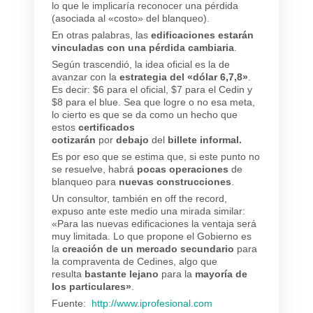
lo que le implicaría reconocer una pérdida
(asociada al «costo» del blanqueo).
En otras palabras, las
edificaciones estarán
vinculadas con una pérdida cambiaria
.
Según trascendió, la idea oficial es la de
avanzar con la
estrategia del «dólar 6,7,8»
.
Es decir: $6 para el oficial, $7 para el Cedin y
$8 para el blue. Sea que logre o no esa meta,
lo cierto es que se da como un hecho que
estos
certificados
cotizarán
por
debajo
del
billete informal.
Es por eso que se estima que, si este punto no
se resuelve, habrá
pocas operaciones
de
blanqueo para
nuevas construcciones
.
Un consultor, también en off the record,
expuso ante este medio una mirada similar:
«Para las nuevas edificaciones la ventaja será
muy limitada. Lo que propone el Gobierno es
la
creación de un mercado secundario
para
la compraventa de Cedines, algo que
resulta
bastante lejano
para la
mayoría de
los particulares»
.
Fuente:
http://www.iprofesional.com