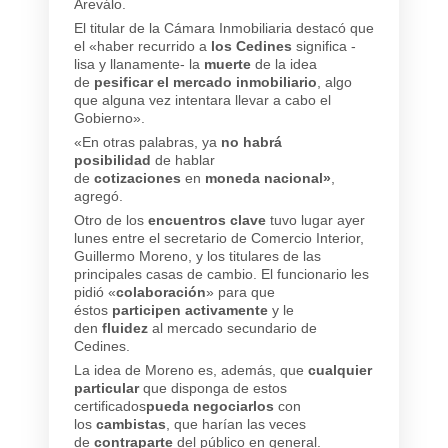
Areválo.
El titular de la Cámara Inmobiliaria destacó que
el «haber recurrido a
los Cedines
significa -
lisa y llanamente- la
muerte
de la idea
de
pesificar el mercado inmobiliario
, algo
que alguna vez intentara llevar a cabo el
Gobierno».
«En otras palabras, ya
no habrá
posibilidad
de hablar
de
cotizaciones
en
moneda nacional»
,
agregó.
Otro de los
encuentros clave
tuvo lugar ayer
lunes entre el secretario de Comercio Interior,
Guillermo Moreno, y los titulares de las
principales casas de cambio. El funcionario les
pidió «
colaboración
» para que
éstos
participen activamente
y le
den
fluidez
al mercado secundario de
Cedines.
La idea de Moreno es, además, que
cualquier
particular
que disponga de estos
certificados
pueda negociarlos
con
los
cambistas
, que harían las veces
de
contraparte
del público en general.