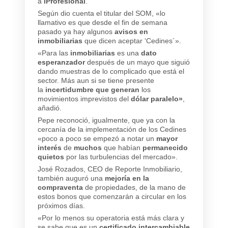
a
iProfesional
.
Según dio cuenta el titular del SOM, «lo
llamativo es que desde el fin de semana
pasado ya hay algunos
avisos en
inmobiliarias
que dicen aceptar ‘Cedines´».
«Para las
inmobiliarias
es una
dato
esperanzador
después de un mayo que siguió
dando muestras de lo complicado que está el
sector. Más aun si se tiene presente
la
incertidumbre que generan
los
movimientos imprevistos del
dólar paralelo»
,
añadió.
Pepe reconoció, igualmente, que ya con la
cercanía de la implementación de los Cedines
«poco a poco se empezó a notar un
mayor
interés
de
muchos
que habían
permanecido
quietos
por las turbulencias del mercado».
José Rozados, CEO de Reporte Inmobiliario,
también auguró una
mejoría en la
compraventa
de propiedades, de la mano de
estos bonos que comenzarán a circular en los
próximos días.
«Por lo menos su operatoria está más clara y
se sabe que es un
certificado intercambiable