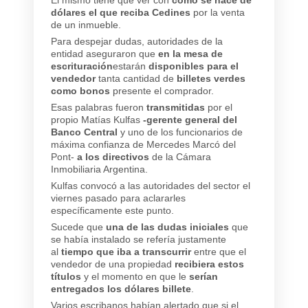
dólares el que reciba Cedines
por la venta
de un inmueble.
Para despejar dudas, autoridades de la
entidad aseguraron que
en la mesa de
escrituración
estarán
disponibles para el
vendedor
tanta cantidad de
billetes verdes
como bonos
presente el comprador.
Esas palabras fueron
transmitidas
por el
propio Matías Kulfas
-gerente general del
Banco Central
y uno de los funcionarios de
máxima confianza de Mercedes Marcó del
Pont-
a los directivos
de la Cámara
Inmobiliaria Argentina.
Kulfas convocó a las autoridades del sector el
viernes pasado para aclararles
específicamente este punto.
Sucede que
una de las dudas iniciales
que
se había instalado se refería justamente
al
tiempo que iba a transcurrir
entre que el
vendedor de una propiedad
recibiera estos
títulos
y el momento en que le
serían
entregados los dólares billete
.
Varios escribanos habían alertado que si el