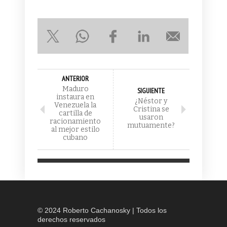
ANTERIOR
Maduro
SIGUIENTE
instaura en
¿Néstor y
Venezuela la
Cristina se
cartilla de
usaron
racionamiento
mutuamente?
al mejor estilo
cubano
© 2024 Roberto Cachanosky | Todos los
derechos reservados