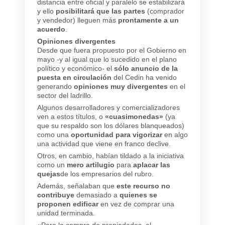
distancia entre oficial y paralelo se estabilizará
y ello
posibilitará que las partes
(comprador
y vendedor) lleguen más
prontamente a un
acuerdo
.
Opiniones divergentes
Desde que fuera propuesto por el Gobierno en
mayo -y al igual que lo sucedido en el plano
político y económico- el
sólo anuncio de la
puesta en circulación
del Cedin ha venido
generando
opiniones muy divergentes
en el
sector del ladrillo.
Algunos desarrolladores y comercializadores
ven a estos títulos, o
«cuasimonedas»
(ya
que su respaldo son los dólares blanqueados)
como una
oportunidad para vigorizar
en algo
una actividad que viene en franco declive.
Otros, en cambio, habían tildado a la iniciativa
como un
mero artilugio
para
aplacar las
quejas
de los empresarios del rubro.
Además, señalaban que
este recurso no
contribuye
demasiado a
quienes se
proponen edificar
en vez de comprar una
unidad terminada.
«Para la compra de propiedades, el