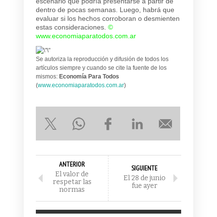
escenario que podría presentarse a partir de
dentro de pocas semanas. Luego, habrá que
evaluar si los hechos corroboran o desmienten
estas consideraciones.
©
www.economiaparatodos.com.ar
Se autoriza la reproducción y difusión de todos los
artículos siempre y cuando se cite la fuente de los
mismos:
Economía Para Todos
(
www.economiaparatodos.com.ar
)
ANTERIOR
SIGUIENTE
El valor de
El 28 de junio
respetar las
fue ayer
normas