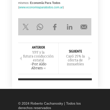
mismos:
Economía Para Todos
(
www.economiaparatodos.com.ar
)
ANTERIOR
SIGUIENTE
YPF
y la
futura conducción
Cayó 25% la
estatal
oferta de
-Por Aldo
inmuebles
Abram
-«
© 2024 Roberto Cachanosky | Todos los
derechos reservados