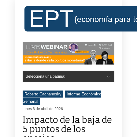
Selecciona una página:
Hide Navigation
Inicio
Roberto Cachanosky
Informe Económico Semanal de RC
Libros
Contacto
Registro
Roberto Cachanosky
Informe Económico
Semanal
lunes 6 de abril de 2026
Impacto de la baja de
5 puntos de los