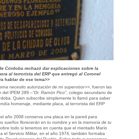
 de Córdoba rechazó dar explicaciones sobre la
a al terrorista del ERP que entregó al Coronel
ra hablar de ese tema>>
ema necesito autorización de mi supervisor>>
, fueron las
or del IPEM 289 –
“Dr. Ramón Pico”
, colegio secundario de
Córdoba. Quien subscribe simplemente lo llamó para saber
endía homenaje, mediante placa, al terrorista del ERP
e el año 2008 conserva una placa en la pared para
os sueños florecerán en tu nombre y en la memoria de tu
 Sobre todo si tenemos en cuenta que el mentado Mario
a el Servicio Militar, en el año 1974, también formaba
rcito Revolucionario del Pueblo. Sobre todo si pensamos