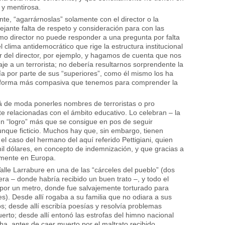
 y mentirosa.
ante, “agarrárnoslas” solamente con el director o la
jante falta de respeto y consideración para con las
ismo director no puede responder a una pregunta por falta
l clima antidemocrático que rige la estructura institucional
 del director, por ejemplo, y hagamos de cuenta que nos
e a un terrorista; no debería resultarnos sorprendente la
ría por parte de sus “superiores”, como él mismo los ha
la forma más compasiva que tenemos para comprender la
á de moda ponerles nombres de terroristas o pro
nte relacionadas con el ámbito educativo. Lo celebran – la
n “logro” más que se consigue en pos de seguir
nque ficticio. Muchos hay que, sin embargo, tienen
el caso del hermano del aquí referido Pettigiani, quien
l dólares, en concepto de indemnización, y que gracias a
damente en Europa.
alle Larrabure en una de las “cárceles del pueblo” (dos
ra – donde habría recibido un buen trato –, y todo el
por un metro, donde fue salvajemente torturado para
s). Desde allí rogaba a su familia que no odiara a sus
; desde allí escribía poesías y resolvía problemas
rto; desde allí entonó las estrofas del himno nacional
ha, antes de caer muerto por el maltrato recibido.