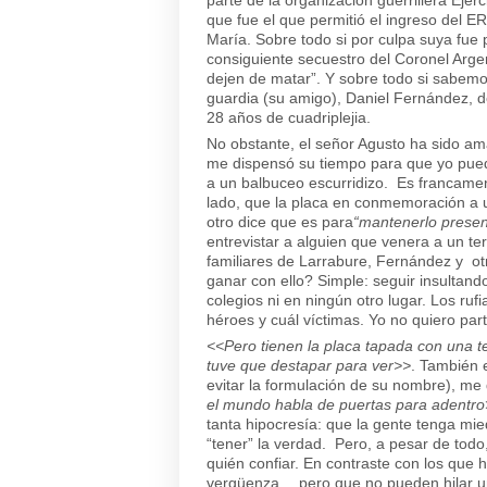
que fue el que permitió el ingreso del ER
María. Sobre todo si por culpa suya fue p
consiguiente secuestro del Coronel Argen
dejen de matar”. Y sobre todo si sabem
guardia (su amigo), Daniel Fernández, d
28 años de cuadriplejia.
No obstante, el señor Agusto ha sido ama
me dispensó su tiempo para que yo pueda
a un balbuceo escurridizo. Es francamen
lado, que la placa en conmemoración a 
otro dice que es para
“mantenerlo presen
entrevistar a alguien que venera a un ter
familiares de Larrabure, Fernández y 
ganar con ello? Simple: seguir insultand
colegios ni en ningún otro lugar. Los ru
héroes y cuál víctimas. Yo no quiero parti
<<Pero tienen la placa tapada con una t
tuve que destapar para ver>>
. También 
evitar la formulación de su nombre), me
el mundo habla de puertas para adentr
tanta hipocresía: que la gente tenga mi
“tener” la verdad. Pero, a pesar de tod
quién confiar. En contraste con los que 
vergüenza… pero que no pueden hilar un