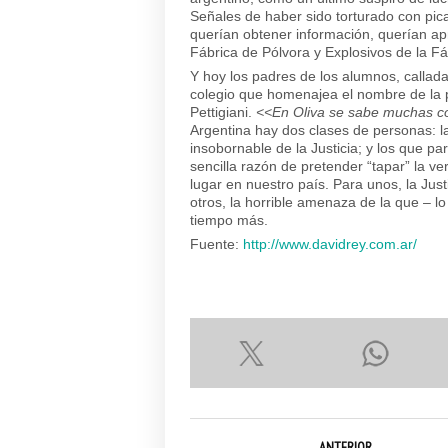
Señales de haber sido torturado con pican
querían obtener información, querían apr
Fábrica de Pólvora y Explosivos de la Fáb
Y hoy los padres de los alumnos, callada
colegio que homenajea el nombre de la 
Pettigiani.
<<En Oliva se sabe muchas co
Argentina hay dos clases de personas: l
insobornable de la Justicia; y los que pa
sencilla razón de pretender “tapar” la ve
lugar en nuestro país. Para unos, la Jus
otros, la horrible amenaza de la que –
tiempo más.
Fuente:
http://www.davidrey.com.ar/
ANTERIOR