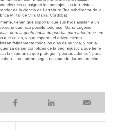
a eléctrica consignan los peritajes; los terroristas
ender de la ciencia de Larrabure (fue subdirector de la
rica Militar de Villa María, Córdoba).
mente, tienen que soportar que sus hijos asistan a un
persona que hizo posible todo eso: Mario Eugenio
sas, pero la gente habla de puertas para adentro>>
. En
as que callan, y que esperan el advenimiento
rlotean fétidamente todos los días de su vida, y por la
rgüenza de ser cómplices de la peor injusticia que tiene
ticia la esperanza que protegen “puertas adentro”; para
 lo saben – no podrán seguir escapando durante mucho