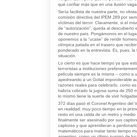
qué confiar más que en una ilusión vaga
Sería facilista de nuestra parte, no obst
comisión directiva del IPEM 289 por seme
víctimas del terror. Claramente, si el m
de “autorización”, queda al descubierto e
de nuestro país. Pongámonos en el lugar
oponemos a la “ucase” de rendir homenaj
olímpica patada en el trasero que recibi
ponderado en la entrevista. Es, pues, 
situación.
Lo cierto es que hace tiempo ya que est
terroristas a instituciones preferenteme
película siempre es la misma – como a u
apedreando a un Goliat imponderable au
razones reales para celebrarlo, como es 
habría cobrado la jugosa suma de 250 mi
lo mismo tiene la suerte de vivir holga
372 días pasó el Coronel Argentino del V
en realidad; muy poco tiempo en la prime
resto en una celda de un metro y medio 
finalmente ser asesinado por sus captore
captores y que aprendieran a perdonarlos
matemáticos para matar tanto tiempo mue
argentino, como un último suspiro de luc