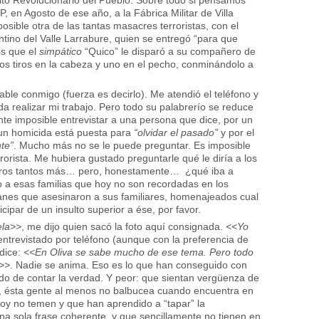
P, en Agosto de ese año, a la Fábrica Militar de Villa
osible otra de las tantas masacres terroristas, con el
tino del Valle Larrabure, quien se entregó “para que
os que el
simpático
“Quico” le disparó a su compañero de
os tiros en la cabeza y uno en el pecho, conminándolo a
ble conmigo (fuerza es decirlo). Me atendió el teléfono y
 realizar mi trabajo. Pero todo su palabrerío se reduce
te imposible entrevistar a una persona que dice, por un
un homicida está puesta para
“olvidar el pasado”
y por el
te”
. Mucho más no se le puede preguntar. Es imposible
rorista. Me hubiera gustado preguntarle qué le diría a los
otros tantos más… pero, honestamente… ¿qué iba a
o a esas familias que hoy no son recordadas en los
fianes que asesinaron a sus familiares, homenajeados cual
cipar de un insulto superior a ése, por favor.
ela>>
, me dijo quien sacó la foto aquí consignada.
<<Yo
entrevistado por teléfono (aunque con la preferencia de
 dice:
<<En Oliva se sabe mucho de ese tema. Pero todo
o>>
. Nadie se anima. Eso es lo que han conseguido con
edo de contar la verdad. Y peor: que sientan vergüenza de
o, ésta gente al menos no balbucea cuando encuentra en
hoy no temen y que han aprendido a “tapar” la
a sola frase coherente, y que sencillamente no tienen en