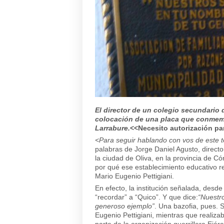
El director de un colegio secundario
colocación de una placa que conmemor
Larrabure.
<<Necesito autorización pa
<Para seguir hablando con vos de este t
palabras de Jorge Daniel Agusto, direct
la ciudad de Oliva, en la provincia de 
por qué ese establecimiento educativo r
Mario Eugenio Pettigiani.
En efecto, la institución señalada, desd
“recordar” a “Quico”. Y que dice:
“Nuestr
generoso ejemplo”
. Una bazofia, pues.
Eugenio Pettigiani, mientras que realizab
parte de la organización guerrillera Ejé