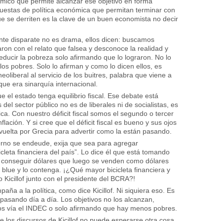
ómico que permite alcanzar ese objetivo en forma
puestas de política económica que permitan terminar con
que se derriten es la clave de un buen economista no decir
ante disparate no es drama, ellos dicen: buscamos
aron con el relato que falsea y desconoce la realidad y
reducir la pobreza solo afirmando que lo lograron. No lo
os pobres. Solo lo afirman y como lo dicen ellos, es
oliberal al servicio de los buitres, palabra que viene a
ue era sinarquía internacional.
ue el estado tenga equilibrio fiscal. Ese debate está
del sector público no es de liberales ni de socialistas, es
ca. Con nuestro déficit fiscal somos el segundo o tercer
lación. Y si cree que el déficit fiscal es bueno y sus ojos
vuelta por Grecia para advertir como la están pasando.
bierno se endeude, exija que sea para agregar
icleta financiera del país”. Lo dice él que está tomando
a conseguir dólares que luego se venden como dólares
 blue y lo contenga. ¡¿Qué mayor bicicleta financiera y
Kicillof junto con el presidente del BCRA?!
ña a la política, como dice Kicillof. Ni siquiera eso. Es
pasando día a día. Los objetivos no los alcanzan,
s vía el INDEC o solo afirmando que hay menos pobres.
e los discursos de Kicillof no puede esperarse otra cosa