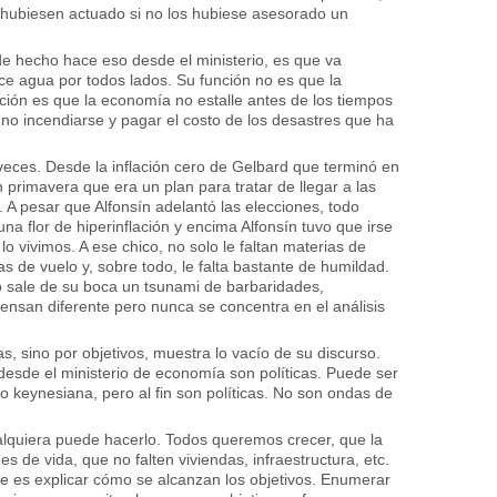
hubiesen actuado si no los hubiese asesorado un
ro de hecho hace eso desde el ministerio, es que va
e agua por todos lados. Su función no es que la
ción es que la economía no estalle antes de los tiempos
a no incendiarse y pagar el costo de los desastres que ha
e veces. Desde la inflación cero de Gelbard que terminó en
lan primavera que era un plan para tratar de llegar a las
. A pesar que Alfonsín adelantó las elecciones, todo
a flor de hiperinflación y encima Alfonsín tuvo que irse
lo vivimos. A ese chico, no solo le faltan materias de
 de vuelo y, sobre todo, le falta bastante de humildad.
lo sale de su boca un tsunami de barbaridades,
ensan diferente pero nunca se concentra en el análisis
s, sino por objetivos, muestra lo vacío de su discurso.
esde el ministerio de economía son políticas. Puede ser
a o keynesiana, pero al fin son políticas. No son ondas de
ualquiera puede hacerlo. Todos queremos crecer, que la
s de vida, que no falten viviendas, infraestructura, etc.
te es explicar cómo se alcanzan los objetivos. Enumerar