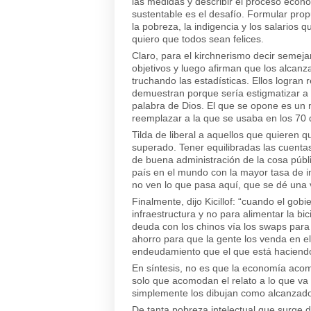
las medidas y describir el proceso econ
sustentable es el desafío. Formular pro
la pobreza, la indigencia y los salarios 
quiero que todos sean felices.
Claro, para el kirchnerismo decir semej
objetivos y luego afirman que los alcanz
truchando las estadísticas. Ellos logran 
demuestran porque sería estigmatizar a l
palabra de Dios. El que se opone es un ne
reemplazar a la que se usaba en los 70 q
Tilda de liberal a aquellos que quieren q
superado. Tener equilibradas las cuentas 
de buena administración de la cosa públi
país en el mundo con la mayor tasa de inf
no ven lo que pasa aquí, que se dé una 
Finalmente, dijo Kicillof: “cuando el go
infraestructura y no para alimentar la bic
deuda con los chinos vía los swaps par
ahorro para que la gente los venda en el
endeudamiento que el que está haciendo 
En síntesis, no es que la economía acompa
solo que acomodan el relato a lo que va 
simplemente los dibujan como alcanzado
De tanta pobreza intelectual que surge d