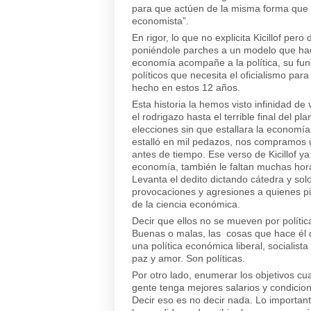
para que actúen de la misma forma que 
economista”.
En rigor, lo que no explicita Kicillof pe
poniéndole parches a un modelo que hac
economía acompañe a la política, su fun
políticos que necesita el oficialismo par
hecho en estos 12 años.
Esta historia la hemos visto infinidad d
el rodrigazo hasta el terrible final del p
elecciones sin que estallara la economía
estalló en mil pedazos, nos compramos un
antes de tiempo. Ese verso de Kicillof ya 
economía, también le faltan muchas horas
Levanta el dedito dictando cátedra y so
provocaciones y agresiones a quienes pi
de la ciencia económica.
Decir que ellos no se mueven por política
Buenas o malas, las cosas que hace él d
una política económica liberal, socialist
paz y amor. Son políticas.
Por otro lado, enumerar los objetivos c
gente tenga mejores salarios y condicione
Decir eso es no decir nada. Lo importan