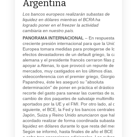
Argentina
Los bancos europeos realizarán subastas de
liquidez en dólares mientras el BCRA ha
logrado poner en el freezer la actividad
cambiaria en nuestro país.
PANORAMA INTERNACIONAL
– En respuesta a la
creciente presión internacional para que la Unión
Europea tomara medidas para protegerse de los
efectos devastadores de un default griego, la canciller
alemana y el presidente francés cerraron filas para
apoyar a Atenas, lo que provocó un repunte de los
mercados, muy castigados en los últimos días. En una
videoconferencia con el premier griego, Giorgios
Papandreu, éste les aseguró su "absoluta
determinación" de poner en práctica el drástico plan de
recorte del gasto para sanear las cuentas de su país a
cambio de dos paquetes de salvataje multimillonarios
aportados por la UE y el FMI. Por otro lado, al día
siguiente, el BCE, la Fed y los bancos centrales de
Japón, Suiza y Reino Unido anunciaron que habían
acordado realizar de forma coordinada subastas de
liquidez en dólares durante lo que resta del mes.
Según se informó, hasta finales de año el BCE llevará
a cabo tres operaciones adicionales. Las subastas de