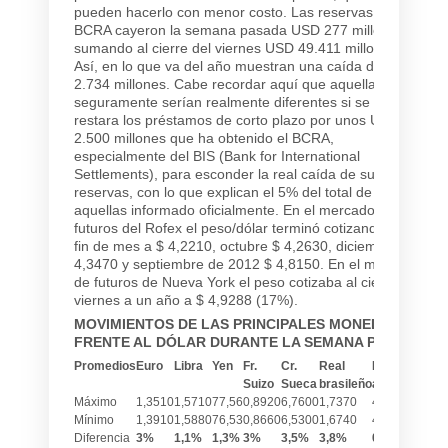
pueden hacerlo con menor costo. Las reservas del
BCRA cayeron la semana pasada USD 277 millones,
sumando al cierre del viernes USD 49.411 millones.
Así, en lo que va del año muestran una caída de USD
2.734 millones. Cabe recordar aquí que aquellas cifras
seguramente serían realmente diferentes si se les
restara los préstamos de corto plazo por unos USD
2.500 millones que ha obtenido el BCRA,
especialmente del BIS (Bank for International
Settlements), para esconder la real caída de sus
reservas, con lo que explican el 5% del total de
aquellas informado oficialmente. En el mercado de
futuros del Rofex el peso/dólar terminó cotizando para
fin de mes a $ 4,2210, octubre $ 4,2630, diciembre $
4,3470 y septiembre de 2012 $ 4,8150. En el mercado
de futuros de Nueva York el peso cotizaba al cierre del
viernes a un año a $ 4,9288 (17%).
MOVIMIENTOS DE LAS PRINCIPALES MONEDAS
FRENTE AL DÓLAR DURANTE LA SEMANA PASADA
Promedios
Euro
Libra
Yen
Fr.
Cr.
Real
Peso
Suizo
Sueca
brasileño
argentino
Máximo
1,3510
1,5710
77,56
0,8920
6,7600
1,7370
4,2070
Mínimo
1,3910
1,5880
76,53
0,8660
6,5300
1,6740
4,2020
Diferencia
3%
1,1%
1,3%
3%
3,5%
3,8%
0,1%