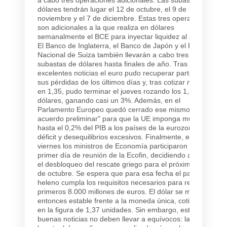
dólares tendrán lugar el 12 de octubre, el 9 de
noviembre y el 7 de diciembre. Estas tres operaciones
son adicionales a la que realiza en dólares
semanalmente el BCE para inyectar liquidez al sistema.
El Banco de Inglaterra, el Banco de Japón y el Banco
Nacional de Suiza también llevarán a cabo tres
subastas de dólares hasta finales de año. Tras estas
excelentes noticias el euro pudo recuperar parte de
sus pérdidas de los últimos días y, tras cotizar mínimos
en 1,35, pudo terminar el jueves rozando los 1,39
dólares, ganando casi un 3%. Además, en el
Parlamento Europeo quedó cerrado ese mismo día "un
acuerdo preliminar" para que la UE imponga multas de
hasta el 0,2% del PIB a los países de la eurozona con
déficit y desequilibrios excesivos. Finalmente, el
viernes los ministros de Economía participaron en el
primer día de reunión de la Ecofin, decidiendo aplazar
el desbloqueo del rescate griego para el próximo mes
de octubre. Se espera que para esa fecha el país
heleno cumpla los requisitos necesarios para recibir los
primeros 8.000 millones de euros. El dólar se mantenía
entonces estable frente a la moneda única, cotizando
en la figura de 1,37 unidades. Sin embargo, estas
buenas noticias no deben llevar a equívocos: la raíz de