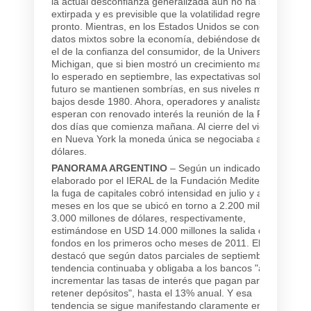
la actual desconfianza generalizada aún no ha sido
extirpada y es previsible que la volatilidad regrese
pronto. Mientras, en los Estados Unidos se conocieron
datos mixtos sobre la economía, debiéndose destacar
el de la confianza del consumidor, de la Universidad de
Michigan, que si bien mostró un crecimiento mayor de
lo esperado en septiembre, las expectativas sobre el
futuro se mantienen sombrías, en sus niveles más
bajos desde 1980. Ahora, operadores y analistas
esperan con renovado interés la reunión de la Fed de
dos días que comienza mañana. Al cierre del viernes
en Nueva York la moneda única se negociaba a 1,3795
dólares.
PANORAMA ARGENTINO
– Según un indicador
elaborado por el IERAL de la Fundación Mediterránea,
la fuga de capitales cobró intensidad en julio y agosto,
meses en los que se ubicó en torno a 2.200 millones y
3.000 millones de dólares, respectivamente,
estimándose en USD 14.000 millones la salida de
fondos en los primeros ocho meses de 2011. El IERAL
destacó que según datos parciales de septiembre la
tendencia continuaba y obligaba a los bancos "a
incrementar las tasas de interés que pagan para
retener depósitos", hasta el 13% anual. Y esa
tendencia se sigue manifestando claramente en el