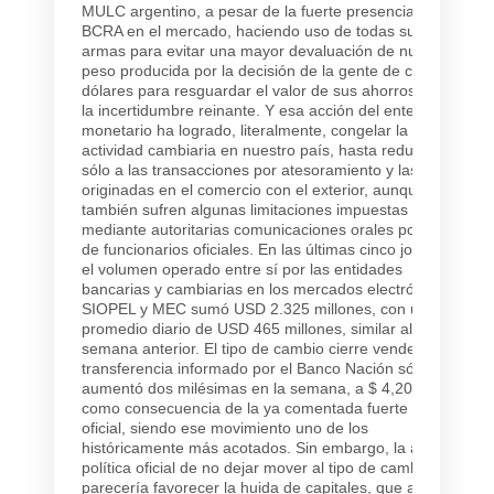
MULC argentino, a pesar de la fuerte presencia del
BCRA en el mercado, haciendo uso de todas sus
armas para evitar una mayor devaluación de nuestro
peso producida por la decisión de la gente de comprar
dólares para resguardar el valor de sus ahorros, ante
la incertidumbre reinante. Y esa acción del ente
monetario ha logrado, literalmente, congelar la
actividad cambiaria en nuestro país, hasta reducirla
sólo a las transacciones por atesoramiento y las
originadas en el comercio con el exterior, aunque éstas
también sufren algunas limitaciones impuestas
mediante autoritarias comunicaciones orales por parte
de funcionarios oficiales. En las últimas cinco jornadas
el volumen operado entre sí por las entidades
bancarias y cambiarias en los mercados electrónicos
SIOPEL y MEC sumó USD 2.325 millones, con un
promedio diario de USD 465 millones, similar al de la
semana anterior. El tipo de cambio cierre vendedor de
transferencia informado por el Banco Nación sólo
aumentó dos milésimas en la semana, a $ 4,2050,
como consecuencia de la ya comentada fuerte acción
oficial, siendo ese movimiento uno de los
históricamente más acotados. Sin embargo, la actual
política oficial de no dejar mover al tipo de cambio
parecería favorecer la huida de capitales, que así