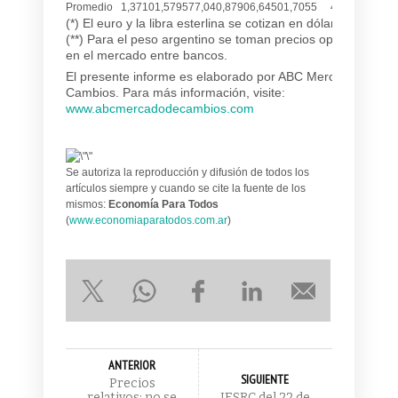
Promedio
1,3710
1,5795
77,04
0,8790
6,6450
1,7055
4,2045
(*) El euro y la libra esterlina se cotizan en dólares.
(**) Para el peso argentino se toman precios operados
en el mercado entre bancos.
El presente informe es elaborado por ABC Mercado de
Cambios. Para más información, visite:
www.abcmercadodecambios.com
Se autoriza la reproducción y difusión de todos los
artículos siempre y cuando se cite la fuente de los
mismos:
Economía Para Todos
(
www.economiaparatodos.com.ar
)
ANTERIOR
SIGUIENTE
Precios
relativos: no se
IESRC del 22 de