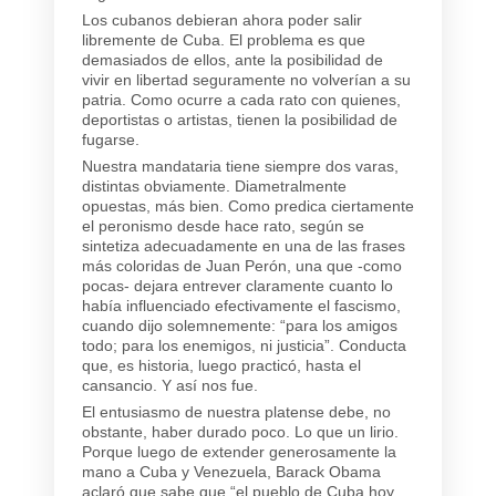
Los cubanos debieran ahora poder salir
libremente de Cuba. El problema es que
demasiados de ellos, ante la posibilidad de
vivir en libertad seguramente no volverían a su
patria. Como ocurre a cada rato con quienes,
deportistas o artistas, tienen la posibilidad de
fugarse.
Nuestra mandataria tiene siempre dos varas,
distintas obviamente. Diametralmente
opuestas, más bien. Como predica ciertamente
el peronismo desde hace rato, según se
sintetiza adecuadamente en una de las frases
más coloridas de Juan Perón, una que -como
pocas- dejara entrever claramente cuanto lo
había influenciado efectivamente el fascismo,
cuando dijo solemnemente: “para los amigos
todo; para los enemigos, ni justicia”. Conducta
que, es historia, luego practicó, hasta el
cansancio. Y así nos fue.
El entusiasmo de nuestra platense debe, no
obstante, haber durado poco. Lo que un lirio.
Porque luego de extender generosamente la
mano a Cuba y Venezuela, Barack Obama
aclaró que sabe que “el pueblo de Cuba hoy