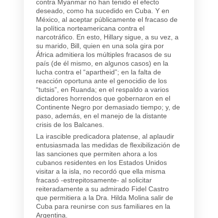
contra Myanmar no han tenido el efecto
deseado, como ha sucedido en Cuba. Y en
México, al aceptar públicamente el fracaso de
la política norteamericana contra el
narcotráfico. En esto, Hillary sigue, a su vez, a
su marido, Bill, quien en una sola gira por
África admitiera los múltiples fracasos de su
país (de él mismo, en algunos casos) en la
lucha contra el “apartheid”; en la falta de
reacción oportuna ante el genocidio de los
“tutsis”, en Ruanda; en el respaldo a varios
dictadores horrendos que gobernaron en el
Continente Negro por demasiado tiempo; y, de
paso, además, en el manejo de la distante
crisis de los Balcanes.
La irascible predicadora platense, al aplaudir
entusiasmada las medidas de flexibilización de
las sanciones que permiten ahora a los
cubanos residentes en los Estados Unidos
visitar a la isla, no recordó que ella misma
fracasó -estrepitosamente- al solicitar
reiteradamente a su admirado Fidel Castro
que permitiera a la Dra. Hilda Molina salir de
Cuba para reunirse con sus familiares en la
Argentina.