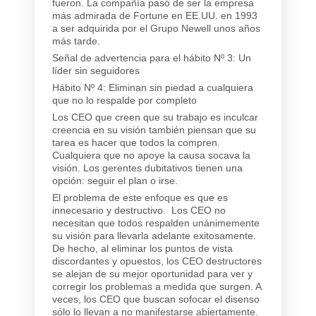
fueron. La compañía pasó de ser la empresa
más admirada de Fortune en EE.UU. en 1993
a ser adquirida por el Grupo Newell unos años
más tarde.
Señal de advertencia para el hábito Nº 3: Un
líder sin seguidores
Hábito Nº 4: Eliminan sin piedad a cualquiera
que no lo respalde por completo
Los CEO que creen que su trabajo es inculcar
creencia en su visión también piensan que su
tarea es hacer que todos la compren.
Cualquiera que no apoye la causa socava la
visión. Los gerentes dubitativos tienen una
opción: seguir el plan o irse.
El problema de este enfoque es que es
innecesario y destructivo. Los CEO no
necesitan que todos respalden unánimemente
su visión para llevarla adelante exitosamente.
De hecho, al eliminar los puntos de vista
discordantes y opuestos, los CEO destructores
se alejan de su mejor oportunidad para ver y
corregir los problemas a medida que surgen. A
veces, los CEO que buscan sofocar el disenso
sólo lo llevan a no manifestarse abiertamente.