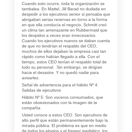
Cuando esto ocurre, toda la organización se
tambalea. En Mattel, Jill Barad no dudada en
despedir a los ejecutivos senior si pensaba que
abrigaban serias reservas en torno a la forma
en que ella conducía el negocio. Schmitt creó
un clima tan amenazante en Rubbermaid que
los despidos a veces eran innecesarios.
Cuando los ejecutivos nuevos se daban cuenta
de que no tendrían el respaldo del CEO,
muchos de ellos dejaban la empresa casi tan
rápido como habían llegado a ella. Con el
tiempo, estos CEO tenían el respaldo total de
todo su personal. Sin embargo, se dirigían
hacia el desastre. Y no quedó nadie para
avisarles.
Señal de advertencia para el hábito Nº 4:
Salidas de ejecutivos
Hábito Nº 5: Son voceros consumados, que
están obsesionados con la imagen de la
compañía
Usted conoce a estos CEO. Son ejecutivos de
alto perfil que están permanentemente bajo la
mirada pública. El problema es que en medio
de todos los elogios y el frenesí mediático, los