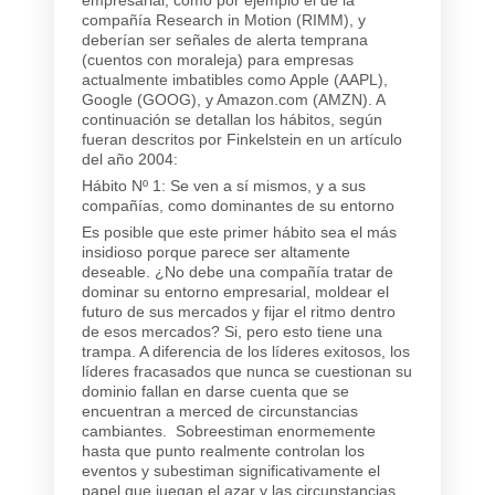
compañía Research in Motion (RIMM), y
deberían ser señales de alerta temprana
(cuentos con moraleja) para empresas
actualmente imbatibles como Apple (AAPL),
Google (GOOG), y Amazon.com (AMZN). A
continuación se detallan los hábitos, según
fueran descritos por Finkelstein en un artículo
del año 2004:
Hábito Nº 1: Se ven a sí mismos, y a sus
compañías, como dominantes de su entorno
Es posible que este primer hábito sea el más
insidioso porque parece ser altamente
deseable. ¿No debe una compañía tratar de
dominar su entorno empresarial, moldear el
futuro de sus mercados y fijar el ritmo dentro
de esos mercados? Si, pero esto tiene una
trampa. A diferencia de los líderes exitosos, los
líderes fracasados que nunca se cuestionan su
dominio fallan en darse cuenta que se
encuentran a merced de circunstancias
cambiantes. Sobreestiman enormemente
hasta que punto realmente controlan los
eventos y subestiman significativamente el
papel que juegan el azar y las circunstancias