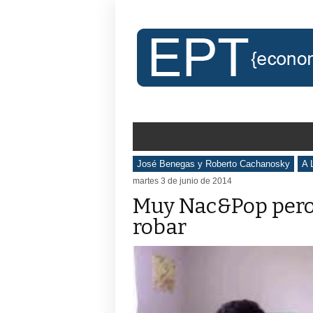
José Benegas y Roberto Cachanosky
A 
martes 3 de junio de 2014
Muy Nac&Pop pero
robar