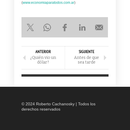
(
www.economiaparatodos.com.ar
)
ANTERIOR
SIGUIENTE
¿Quién vio un
Antes de que
dólar?
sea tarde
© 2024 Roberto Cachanosky | Todos los
derechos reservados