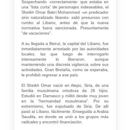
Sospechando -correctamente- que estaba en
una “lista corta” de personajes indeseables, el
Sheikh Omar Bakri Mohammed -un predicador
sirio naturalizado libanés- salió presuroso con
rumbo al Líbano, antes de que la nueva
normativa fuera sancionada. Presuntamente
“de vacaciones”.
A su llegada a Beirut, la capital del Líbano, fue
inmediatamente arrestado por las autoridades
locales, las que luego de interrogarlo
intensamente lo liberaron, aunque
manteniendo una discreta vigilancia sobre sus
actividades. Gran Bretaña, como se esperaba,
le prohibió regresar a ese país.
El Sheikh Omar nació en Alepo, Siria, de una
familia musulmana ortodoxa de 26 hijos.
Estudió en Damasco y militó desde muy joven
en la “hermandad musulmana”. Por su
extremismo, fue expulsado de Siria. De allí
pasó al Líbano, fácilmente. Enseguida a Arabia
Saudita, en donde se unió a los grupos más
radicales y encontró financiación.