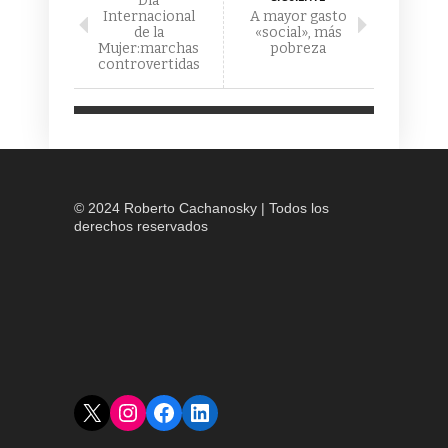
Día
Internacional
A mayor gasto
de la
«social», más
Mujer:marchas
pobreza
controvertidas
© 2024 Roberto Cachanosky | Todos los
derechos reservados
X
Instagram
Facebook
LinkedIn