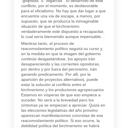
“golpistas” u “oligarcas”. El desarrollo de este
conflicto, por el momento, es desfavorable
para el oficialismo. No hay que dar lugar a que
encuentre una vía de escape, a menos, por
supuesto, que se produzca la inimaginable
situación de que el kirchnerismo
verdaderamente esté dispuesto a recapacitar,
lo cual sería bienvenido aunque impensable…
Mientras tanto, el proceso de
reacomodamiento político seguirá su curso y,
en la medida en que la imagen del gobierno
continúe desgastándose, los apoyos irán
desapareciendo y las corrientes opositoras,
por dentro y por fuera del peronismo, irán
ganando predicamento. Por allí, por la
aparición de proyectos alternativos, puede
estar la solución al conflicto entre el
kirchnerismo y los productores agropecuarios.
Estamos en vísperas de que eso empiece a
suceder. No será a la brevedad pero los
síntomas ya se empiezan a apreciar. Quizá en
las elecciones legislativas del año próximo
aparezcan manifestaciones concretas de ese
reacomodamiento político. Si eso ocurre, la
debilidad política del kirchnerismo se habrá