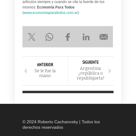
artículos siempre y cuando se cite la fuente de los
mismos:
Economía Para Todos
(
www.economiaparatodos.com.ar
)
SIGUIENTE
ANTERIOR
Argentina:
Se le fue la
¿república o
mano
republiqueta?
© 2024 Roberto Cachanosky | Todos los
derechos reservados