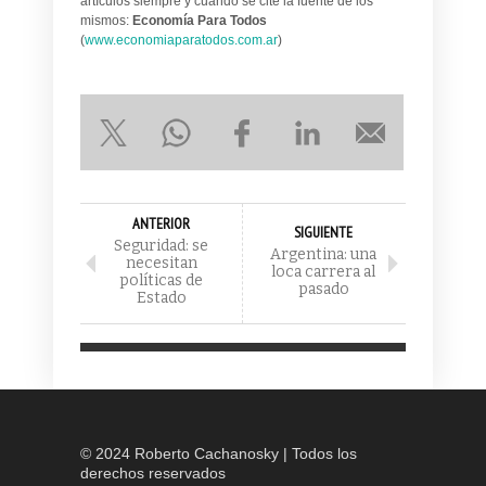
artículos siempre y cuando se cite la fuente de los
mismos:
Economía Para Todos
(
www.economiaparatodos.com.ar
)
ANTERIOR
SIGUIENTE
Seguridad: se
Argentina: una
necesitan
loca carrera al
políticas de
pasado
Estado
© 2024 Roberto Cachanosky | Todos los
derechos reservados