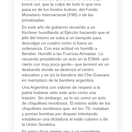
knock out, que la culpa de todo lo que nos
pasa es de los fondos buitres, del Fondo
Monetario Internacional (FMI) o de las
privatizadas.
En este año de gobierno recuerdo a un
Kirchner humillando al Ejército haciendo que el
jefe del mismo se suba a un banquito para
descolgar un cuadro como si fuera un
ordenanza. Con esa actitud no humilló a
Bendini. Humilló a las Fuerzas Armadas. Lo
recuerdo presidiendo un acto en la ESMA –por
cierto con muy poca gente– que terminó en un
desbande donde se destrozó el centro
educativo y se izó la bandera del Che Guevara
en reemplazo de la bandera argentina.
Una Argentina con valores de respeto a la
patria hubiese visto este acto como una
traición. Sin embargo, se lo vio como un acto
de chiquilines revoltosos. El mismo estilo de los
chiquilines revoltosos que, en los ’70, mataban
y ponían bombas por doquier intentando
establecer una dictadura al estilo cubano o de
la Unión Soviética.
En estos doce meses veo a un presidente