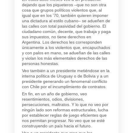
dejando que los piqueteros –que no son otra
cosa que grupos políticos violentos que, al
igual que en los ’70, también quieren imponer
una dictadura al estilo cubano– se adueñen de
las calles con total pasividad del gobierno. El
ciudadano común, decente, que trabaja y paga
sus impuestos, no tiene derechos en
Argentina. Los derechos les corresponden
únicamente a los violentos que, encapuchados
y con palos en mano, se adueñan de las calles
y violan los más elementales derechos de las
personas honestas.
Veo también a un presidente metiéndose en la
interna política de Uruguay o de Bolivia y a un
presidente generando un fenomenal conflicto
con Chile por el incumplimiento de contratos.
En fin, en un año de gobierno, veo
resentimientos, odios, divisiones,
persecuciones, maltratos. Y lo que no veo por
ningún lado son reformas estructurales, lucha
por establecer reglas de juego eficientes que
nos permitan progresar. No veo que se esté
construyendo un país hacia el futuro.
Veo a un presidente que cree que las