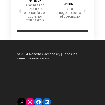
ANTERIOR
SIGUIENTE
Amenaza de
default: la
O la
economía y el
negociación o
gobierno
el precipicio
colapsaron
© 2024 Roberto Cachanosky | Todos los
derechos reservados
X
Instagram
Facebook
LinkedIn