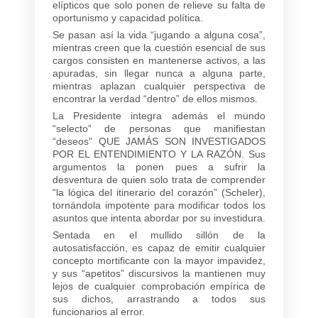
elípticos que solo ponen de relieve su falta de
oportunismo y capacidad política.
Se pasan así la vida “jugando a alguna cosa”,
mientras creen que la cuestión esencial de sus
cargos consisten en mantenerse activos, a las
apuradas, sin llegar nunca a alguna parte,
mientras aplazan cualquier perspectiva de
encontrar la verdad “dentro” de ellos mismos.
La Presidente integra además el mundo
“selecto” de personas que manifiestan
“deseos” QUE JAMÁS SON INVESTIGADOS
POR EL ENTENDIMIENTO Y LA RAZÓN. Sus
argumentos la ponen pues a sufrir la
desventura de quien solo trata de comprender
“la lógica del itinerario del corazón” (Scheler),
tornándola impotente para modificar todos los
asuntos que intenta abordar por su investidura.
Sentada en el mullido sillón de la
autosatisfacción, es capaz de emitir cualquier
concepto mortificante con la mayor impavidez,
y sus “apetitos” discursivos la mantienen muy
lejos de cualquier comprobación empírica de
sus dichos, arrastrando a todos sus
funcionarios al error.