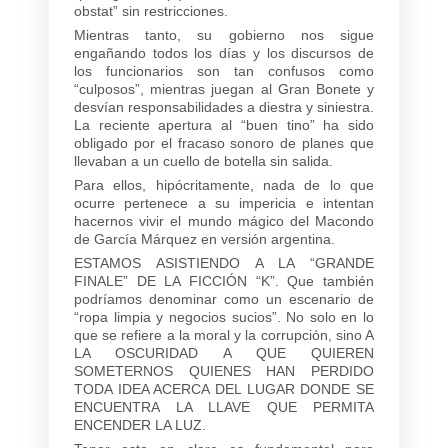
obstat” sin restricciones.
Mientras tanto, su gobierno nos sigue
engañando todos los días y los discursos de
los funcionarios son tan confusos como
“culposos”, mientras juegan al Gran Bonete y
desvían responsabilidades a diestra y siniestra.
La reciente apertura al “buen tino” ha sido
obligado por el fracaso sonoro de planes que
llevaban a un cuello de botella sin salida.
Para ellos, hipócritamente, nada de lo que
ocurre pertenece a su impericia e intentan
hacernos vivir el mundo mágico del Macondo
de García Márquez en versión argentina.
ESTAMOS ASISTIENDO A LA “GRANDE
FINALE” DE LA FICCIÓN “K”. Que también
podríamos denominar como un escenario de
“ropa limpia y negocios sucios”. No solo en lo
que se refiere a la moral y la corrupción, sino A
LA OSCURIDAD A QUE QUIEREN
SOMETERNOS QUIENES HAN PERDIDO
TODA IDEA ACERCA DEL LUGAR DONDE SE
ENCUENTRA LA LLAVE QUE PERMITA
ENCENDER LA LUZ.