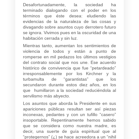
Desafortunadamente, la sociedad ha
terminado dialogando con el poder en los
términos que éste desea: eludiendo las
evidencias de la naturaleza de las cosas y
divagando sobre asuntos cuyo derrotero futuro
se ignora. Vivimos pues en la oscuridad de una
habitación cerrada y sin luz.
Mientras tanto, aumentan los sentimientos de
violencia de todos y están a punto de
romperse en mil pedazos los últimos vestigios
del contrato social que nos une. Ese acuerdo
histórico de convivencia que fue “petardeado”
irresponsablemente por los Kirchner y la
turbamulta de “garantistas” que los
secundaron durante estos diez años, en los
que humillaron a la sociedad reduciéndola al
servilismo más abyecto.
Los asuntos que aborda la Presidente en sus
apariciones públicas resultan ser así piezas
inconexas, pedantes y con un tufillo “casero”
insoportable. Repentinamente hemos sabido
que se considera como nuestra madre, es
decir, una suerte de guía espiritual que al
“protegernos” (¿) se hace acreedora a un “nihil