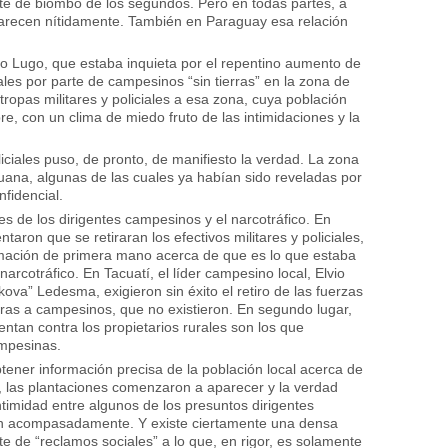
rte de biombo de los segundos. Pero en todas partes, a
arecen nítidamente. También en Paraguay esa relación
o Lugo, que estaba inquieta por el repentino aumento de
les por parte de campesinos “sin tierras” en la zona de
tropas militares y policiales a esa zona, cuya población
re, con un clima de miedo fruto de las intimidaciones y la
oliciales puso, de pronto, de manifiesto la verdad. La zona
uana, algunas de las cuales ya habían sido reveladas por
nfidencial.
es de los dirigentes campesinos y el narcotráfico. En
taron que se retiraran los efectivos militares y policiales,
rmación de primera mano acerca de que es lo que estaba
narcotráfico. En Tacuatí, el líder campesino local, Elvio
ova” Ledesma, exigieron sin éxito el retiro de las fuerzas
uras a campesinos, que no existieron. En segundo lugar,
an contra los propietarios rurales son los que
ampesinas.
tener información precisa de la población local acerca de
, las plantaciones comenzaron a aparecer y la verdad
ntimidad entre algunos de los presuntos dirigentes
an acompasadamente. Y existe ciertamente una densa
e de “reclamos sociales” a lo que, en rigor, es solamente