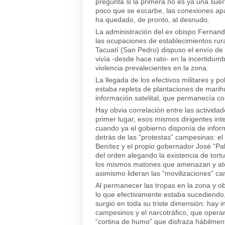
pregunta si la primera no es ya una sue
poco que se escarbe, las conexiones ap
ha quedado, de pronto, al desnudo.
La administración del ex obispo Fernand
las ocupaciones de establecimientos rura
Tacuatí (San Pedro) dispuso el envío de 
vivía -desde hace rato- en la incertidumb
violencia prevalecientes en la zona.
La llegada de los efectivos militares y p
estaba repleta de plantaciones de marih
información satelital, que permanecía co
Hay obvia correlación entre las actividad
primer lugar, esos mismos dirigentes inten
cuando ya el gobierno disponía de info
detrás de las “protestas” campesinas: el 
Benítez y el propio gobernador José “Pak
del orden alegando la existencia de tort
los mismos matones que amenazan y atent
asimismo lideran las “movilizaciones” c
Al permanecer las tropas en la zona y ob
lo que efectivamente estaba sucediendo
surgió en toda su triste dimensión: hay i
campesinos y el narcotráfico, que oper
“cortina de humo” que disfraza hábilment