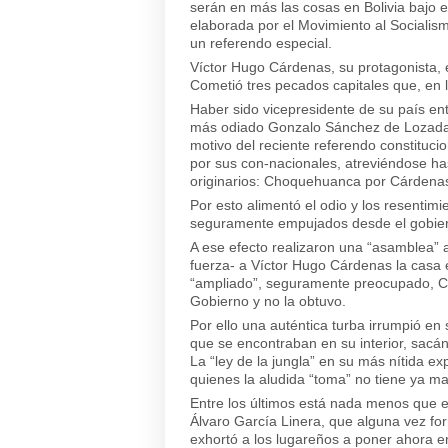
serán en más las cosas en Bolivia bajo el
elaborada por el Movimiento al Sociali
un referendo especial.
Víctor Hugo Cárdenas, su protagonista, e
Cometió tres pecados capitales que, en 
Haber sido vicepresidente de su país ent
más odiado Gonzalo Sánchez de Lozada.
motivo del reciente referendo constituci
por sus con-nacionales, atreviéndose h
originarios: Choquehuanca por Cárdena
Por esto alimentó el odio y los resenti
seguramente empujados desde el gobiern
A ese efecto realizaron una “asamblea” a
fuerza- a Víctor Hugo Cárdenas la casa e
“ampliado”, seguramente preocupado, Cárd
Gobierno y no la obtuvo.
Por ello una auténtica turba irrumpió en 
que se encontraban en su interior, sacá
La “ley de la jungla” en su más nítida ex
quienes la aludida “toma” no tiene ya ma
Entre los últimos está nada menos que el
Álvaro García Linera, que alguna vez for
exhortó a los lugareños a poner ahora 