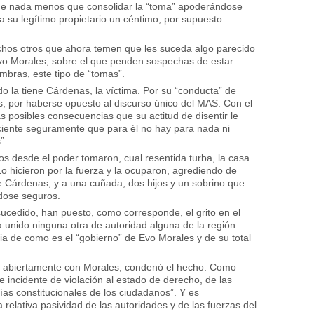
pone nada menos que consolidar la “toma” apoderándose
 su legítimo propietario un céntimo, por supuesto.
hos otros que ahora temen que les suceda algo parecido
 Evo Morales, sobre el que penden sospechas de estar
mbras, este tipo de “tomas”.
do la tiene Cárdenas, la víctima. Por su “conducta” de
 es, por haberse opuesto al discurso único del MAS. Con el
as posibles consecuencias que su actitud de disentir le
ciente seguramente que para él no hay para nada ni
”.
s desde el poder tomaron, cual resentida turba, la casa
o hicieron por la fuerza y la ocuparon, agrediendo de
e Cárdenas, y a una cuñada, dos hijos y un sobrino que
ndose seguros.
sucedido, han puesto, como corresponde, el grito en el
 unido ninguna otra de autoridad alguna de la región.
a de como es el “gobierno” de Evo Morales y de su total
ada abiertamente con Morales, condenó el hecho. Como
ve incidente de violación al estado de derecho, de las
ías constitucionales de los ciudadanos”. Y es
relativa pasividad de las autoridades y de las fuerzas del