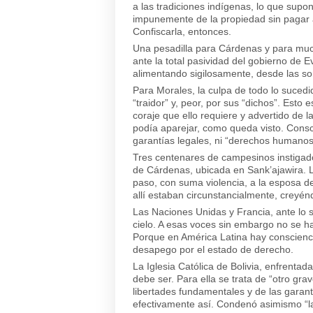
a las tradiciones indígenas, lo que su
impunemente de la propiedad sin pagar a
Confiscarla, entonces.
Una pesadilla para Cárdenas y para muc
ante la total pasividad del gobierno de
alimentando sigilosamente, desde las so
Para Morales, la culpa de todo lo sucedi
“traidor” y, peor, por sus “dichos”. Esto
coraje que ello requiere y advertido de l
podía aparejar, como queda visto. Cons
garantías legales, ni “derechos humanos
Tres centenares de campesinos instigado
de Cárdenas, ubicada en Sank’ajawira. L
paso, con suma violencia, a la esposa d
allí estaban circunstancialmente, creyé
Las Naciones Unidas y Francia, ante lo 
cielo. A esas voces sin embargo no se ha
Porque en América Latina hay conscienci
desapego por el estado de derecho.
La Iglesia Católica de Bolivia, enfrent
debe ser. Para ella se trata de “otro gra
libertades fundamentales y de las garant
efectivamente así. Condenó asimismo “la 