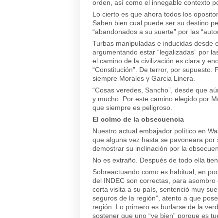
orden, así como el innegable contexto pol
Lo cierto es que ahora todos los oposito
Saben bien cual puede ser su destino pe
“abandonados a su suerte” por las “auto
Turbas manipuladas e inducidas desde el
argumentando estar “legalizadas” por la
el camino de la civilización es clara y
“Constitución”. De terror, por supuesto.
siempre Morales y Garcia Linera.
“Cosas veredes, Sancho”, desde que aún 
y mucho. Por este camino elegido por Mo
que siempre es peligroso.
El colmo de la obsecuencia
Nuestro actual embajador político en Wa
que alguna vez hasta se pavoneara por 
demostrar su inclinación por la obsecuen
No es extraño. Después de todo ella tien
Sobreactuando como es habitual, en poca
del INDEC son correctas, para asombro 
corta visita a su país, sentenció muy su
seguros de la región”, atento a que pose
región. Lo primero es burlarse de la ve
sostener que uno “ve bien” porque es tu