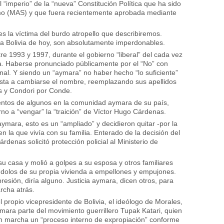
 “imperio” de la “nueva” Constitución Política que ha sido
smo (MAS) y que fuera recientemente aprobada mediante
s la víctima del burdo atropello que describiremos.
la Bolivia de hoy, son absolutamente imperdonables.
re 1993 y 1997, durante el gobierno “liberal” del cada vez
 Haberse pronunciado públicamente por el “No” con
onal. Y siendo un “aymara” no haber hecho “lo suficiente”
asta a cambiarse el nombre, reemplazando sus apellidos
s y Condori por Conde.
mientos de algunos en la comunidad aymara de su país,
o a “vengar” la “traición” de Víctor Hugo Cárdenas.
ymara, esto es un “ampliado” y decidieron quitar -por la
n la que vivía con su familia. Enterado de la decisión del
enas solicitó protección policial al Ministerio de
su casa y molió a golpes a su esposa y otros familiares
ndolos de su propia vivienda a empellones y empujones.
presión, diría alguno. Justicia aymara, dicen otros, para
rcha atrás.
 propio vicepresidente de Bolivia, el ideólogo de Morales,
mara parte del movimiento guerrillero Tupak Katari, quien
en marcha un “proceso interno de expropiación” conforme