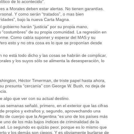
ítico de lo acontecido”.
res a Morales deben estar alertas. No tienen garantías.
rsonal. Y como serán “tratados”, o mas bien
ridades”, bajo la nueva Carta Magna.
 gobierno harán “justicia” por su propia mano,
s “costumbres” de su propia comunidad. La regresión en
 enorme. Como cabía suponer y esperar del MAS y su
 Pero esto y no otra cosa es lo que se proponían desde
no está todo dicho y las cosas se habrán de complicar,
rales y los suyos sólo se alimenta la desesperación, lo
shington, Héctor Timerman, de triste papel hasta ahora,
su presunta “cercanía” con George W. Bush, no deja de
cia.
e algo que ver con su actual destino.
s semanas señaló, primero, en el exterior que las cifras
de propios y extraños y, segundo, aprovechando una
elto de cuerpo que la Argentina “es uno de los países más
e uno de los más bajos índices de criminalidad de la
rdad. Lo segundo es quizás peor, porque es lo mismo que
erto y los demás son ciegos. Y es obviamente burlarse de