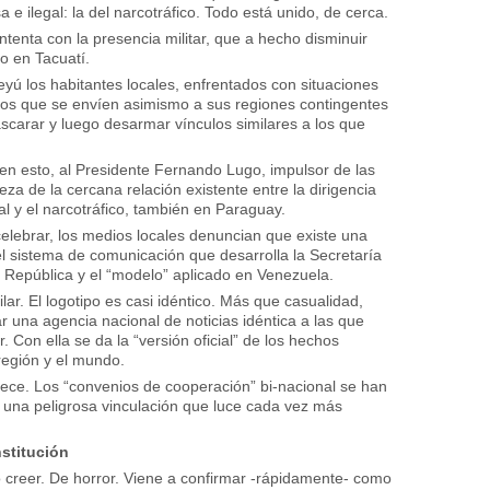
sa e ilegal: la del narcotráfico. Todo está unido, de cerca.
ntenta con la presencia militar, que a hecho disminuir
co en Tacuatí.
ú los habitantes locales, enfrentados con situaciones
itos que se envíen asimismo a sus regiones contingentes
ascarar y luego desarmar vínculos similares a los que
 en esto, al Presidente Fernando Lugo, impulsor de las
za de la cercana relación existente entre la dirigencia
l y el narcotráfico, también en Paraguay.
celebrar, los medios locales denuncian que existe una
l sistema de comunicación que desarrolla la Secretaría
 República y el “modelo” aplicado en Venezuela.
lar. El logotipo es casi idéntico. Más que casualidad,
una agencia nacional de noticias idéntica a las que
 Con ella se da la “versión oficial” de los hechos
 región y el mundo.
ece. Los “convenios de cooperación” bi-nacional se han
 una peligrosa vinculación que luce cada vez más
stitución
o creer. De horror. Viene a confirmar -rápidamente- como