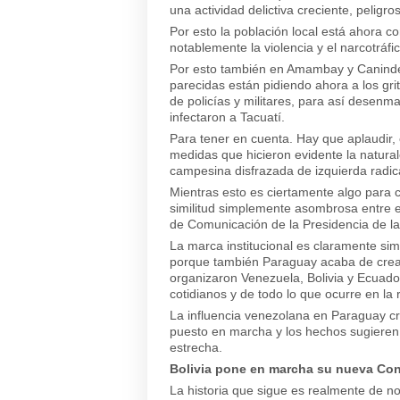
una actividad delictiva creciente, peligro
Por esto la población local está ahora co
notablemente la violencia y el narcotráfi
Por esto también en Amambay y Canindey
parecidas están pidiendo ahora a los gr
de policías y militares, para así desenm
infectaron a Tacuatí.
Para tener en cuenta. Hay que aplaudir,
medidas que hicieron evidente la naturale
campesina disfrazada de izquierda radica
Mientras esto es ciertamente algo para 
similitud simplemente asombrosa entre e
de Comunicación de la Presidencia de la
La marca institucional es claramente simi
porque también Paraguay acaba de crear 
organizaron Venezuela, Bolivia y Ecuador.
cotidianos y de todo lo que ocurre en la
La influencia venezolana en Paraguay cr
puesto en marcha y los hechos sugieren
estrecha.
Bolivia pone en marcha su nueva Con
La historia que sigue es realmente de n