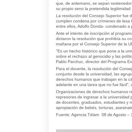
que, de antemano, se sepan sostenedore
su propio seno la pretendida legitimidad
La resolución del Consejo Superior fue 
cumplen condena por crímenes de lesa hu
entre ellos, Adolfo Donda- condenado a p
Ante el intento de inscripción al program
dictaron la resolución que prohibía su c
mañana por el Consejo Superior de la U
"Es un hecho histórico que pone a la univ
sobre el rechazo al genocidio y las polí
Pablo Parchuc, director del Programa Ext
Para el docente, la resolución del Cons
conjunto desde la universidad, las agrup
derechos humanos que trabajan en la cár
adelante en una tarea que no fue fácil", 
Organizaciones de derechos humanos repu
represores de ingresar a la universidad 
de docentes, graduados, estudiantes y n
apropiación de bebés, torturas, asesinat
Fuente:
Agencia Télam 08 de Agosto – 