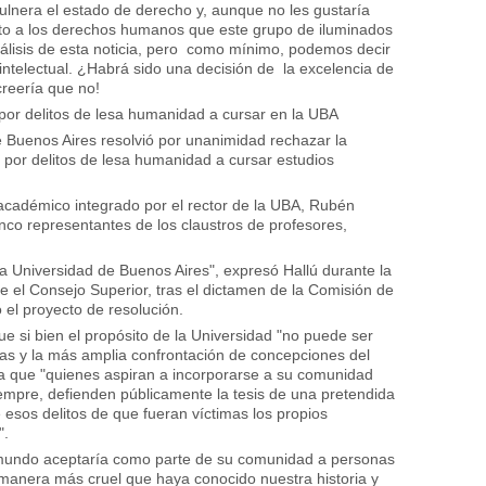
ulnera el estado de derecho y, aunque no les gustaría
speto a los derechos humanos que este grupo de iluminados
álisis de esta noticia, pero como mínimo, podemos decir
intelectual. ¿Habrá sido una decisión de la excelencia de
creería que no!
por delitos de lesa humanidad a cursar en la UBA
e Buenos Aires resolvió por unanimidad rechazar la
por delitos de lesa humanidad a cursar estudios
académico integrado por el rector de la UBA, Rubén
inco representantes de los claustros de profesores,
 la Universidad de Buenos Aires", expresó Hallú durante la
ue el Consejo Superior, tras el dictamen de la Comisión de
 el proyecto de resolución.
e si bien el propósito de la Universidad "no puede ser
ideas y la más amplia confrontación de concepciones del
ica que "quienes aspiran a incorporarse a su comunidad
siempre, defienden públicamente la tesis de una pretendida
de esos delitos de que fueran víctimas los propios
".
 mundo aceptaría como parte de su comunidad a personas
a manera más cruel que haya conocido nuestra historia y