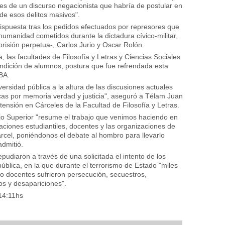
s de un discurso negacionista que habría de postular en
 de esos delitos masivos".
dispuesta tras los pedidos efectuados por represores que
manidad cometidos durante la dictadura cívico-militar,
risión perpetua-, Carlos Jurio y Oscar Rolón.
a, las facultades de Filosofía y Letras y Ciencias Sociales
ondición de alumnos, postura que fue refrendada esta
BA.
ersidad pública a la altura de las discusiones actuales
ticas por memoria verdad y justicia", aseguró a Télam Juan
ensión en Cárceles de la Facultad de Filosofía y Letras.
ejo Superior "resume el trabajo que venimos haciendo en
aciones estudiantiles, docentes y las organizaciones de
cel, poniéndonos el debate al hombro para llevarlo
admitió.
diaron a través de una solicitada el intento de los
pública, en la que durante el terrorismo de Estado "miles
o docentes sufrieron persecución, secuestros,
os y desapariciones".
14:11hs