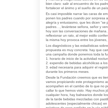
bien claro: salir al encuentro de los padr
fortalecer el ánimo y el sueño de un país
Es casi imposible narrar las caras de emo
ponen los padres cuando por sorpresa ar
alegría y entusiasmo, que les dicen “se
padres…, levántese señora, señor y veng
hoy son las conversaciones de mañana…”. 
reflexionar un rato, al mejor estilo conf
la misma hoy provoca entre los jóvenes,
Los diagnósticos y las estadísticas sobr
propuesta es muy concreta: hay que cambi
una campaña donde ponemos toda la fuer
1. horario de inicio de la actividad noctur
2. expendio de bebidas alcohólicas a lo
3. edad necesaria para adquirir el regi
durante los primeros meses.
Desde la Fundación creemos que es tiem
vamos propiciando este protagonismo act
acompañen en el cambio de lo que no p
callar lo que hemos visto. Hay muchos 
cualquier hora, hay balnearios donde los
de la tarde bebidas mezcladas con pasti
adolescentes (especialmente chicas) en s
prácticas de sexo explícito en la vía públ