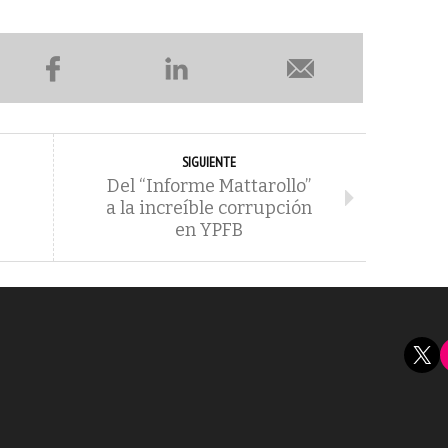
SIGUIENTE
Del “Informe Mattarollo”
a la increíble corrupción
en YPFB
X