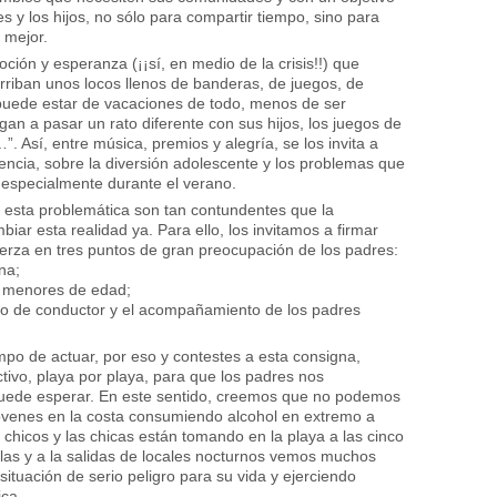
es y los hijos, no sólo para compartir tiempo, sino para
 mejor.
ción y esperanza (¡¡sí, en medio de la crisis!!) que
riban unos locos llenos de banderas, de juegos, de
 puede estar de vacaciones de todo, menos de ser
an a pasar un rato diferente con sus hijos, los juegos de
Así, entre música, premios y alegría, se los invita a
erencia, sobre la diversión adolescente y los problemas que
 especialmente durante el verano.
e esta problemática son tan contundentes que la
ar esta realidad ya. Para ello, los invitamos a firmar
za en tres puntos de gran preocupación de los padres:
na;
s menores de edad;
stro de conductor y el acompañamiento de los padres
po de actuar, por eso y contestes a esta consigna,
ivo, playa por playa, para que los padres nos
uede esperar. En este sentido, creemos que no podemos
jóvenes en la costa consumiendo alcohol en extremo a
 chicos y las chicas están tomando en la playa a las cinco
llas y a la salidas de locales nocturnos vemos muchos
ituación de serio peligro para su vida y ejerciendo
ica.