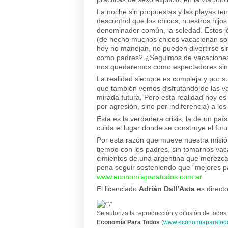
La noche sin propuestas y las playas te
descontrol que los chicos, nuestros hijos
denominador común, la soledad. Estos j
(de hecho muchos chicos vacacionan sol
hoy no manejan, no pueden divertirse s
como padres? ¿Seguimos de vacaciones
nos quedaremos como espectadores sin
La realidad siempre es compleja y por su
que también vemos disfrutando de las va
mirada futura. Pero esta realidad hoy es 
por agresión, sino por indiferencia) a los
Esta es la verdadera crisis, la de un paí
cuida el lugar donde se construye el futur
Por esta razón que mueve nuestra misió
tiempo con los padres, sin tomarnos va
cimientos de una argentina que merezca s
pena seguir sosteniendo que “mejores pa
www.economiaparatodos.com.ar
El licenciado
Adrián Dall’Asta
es directo
Se autoriza la reproducción y difusión de todos 
Economía Para Todos
(
www.economiaparatod