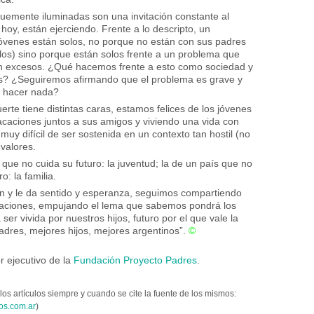
nuemente iluminadas son una invitación constante al
 hoy, están ejerciendo. Frente a lo descripto, un
óvenes están solos, no porque no están con sus padres
os) sino porque están solos frente a un problema que
in excesos. ¿Qué hacemos frente a esto como sociedad y
? ¿Seguiremos afirmando que el problema es grave y
 hacer nada?
erte tiene distintas caras, estamos felices de los jóvenes
caciones juntos a sus amigos y viviendo una vida con
muy difícil de ser sostenida en un contexto tan hostil (no
 valores.
s que no cuida su futuro: la juventud; la de un país que no
o: la familia.
n y le da sentido y esperanza, seguimos compartiendo
caciones, empujando el lema que sabemos pondrá los
er vivida por nuestros hijos, futuro por el que vale la
dres, mejores hijos, mejores argentinos”.
©
r ejecutivo de la
Fundación Proyecto Padres
.
los artículos siempre y cuando se cite la fuente de los mismos:
os.com.ar
)