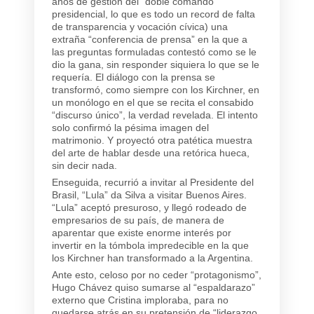
años de gestión del “doble comando”
presidencial, lo que es todo un record de falta
de transparencia y vocación cívica) una
extraña “conferencia de prensa” en la que a
las preguntas formuladas contestó como se le
dio la gana, sin responder siquiera lo que se le
requería. El diálogo con la prensa se
transformó, como siempre con los Kirchner, en
un monólogo en el que se recita el consabido
“discurso único”, la verdad revelada. El intento
solo confirmó la pésima imagen del
matrimonio. Y proyectó otra patética muestra
del arte de hablar desde una retórica hueca,
sin decir nada.
Enseguida, recurrió a invitar al Presidente del
Brasil, “Lula” da Silva a visitar Buenos Aires.
“Lula” aceptó presuroso, y llegó rodeado de
empresarios de su país, de manera de
aparentar que existe enorme interés por
invertir en la tómbola impredecible en la que
los Kirchner han transformado a la Argentina.
Ante esto, celoso por no ceder “protagonismo”,
Hugo Chávez quiso sumarse al “espaldarazo”
externo que Cristina imploraba, para no
quedarse atrás en su pretensión de “liderazgo