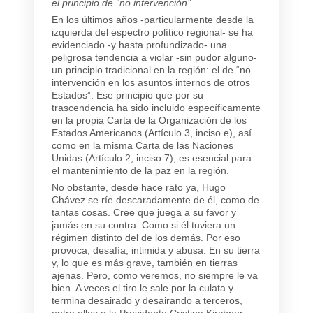
el principio de “no intervención”.
En los últimos años -particularmente desde la
izquierda del espectro político regional- se ha
evidenciado -y hasta profundizado- una
peligrosa tendencia a violar -sin pudor alguno-
un principio tradicional en la región: el de “no
intervención en los asuntos internos de otros
Estados”. Ese principio que por su
trascendencia ha sido incluido específicamente
en la propia Carta de la Organización de los
Estados Americanos (Artículo 3, inciso e), así
como en la misma Carta de las Naciones
Unidas (Artículo 2, inciso 7), es esencial para
el mantenimiento de la paz en la región.
No obstante, desde hace rato ya, Hugo
Chávez se ríe descaradamente de él, como de
tantas cosas. Cree que juega a su favor y
jamás en su contra. Como si él tuviera un
régimen distinto del de los demás. Por eso
provoca, desafía, intimida y abusa. En su tierra
y, lo que es más grave, también en tierras
ajenas. Pero, como veremos, no siempre le va
bien. A veces el tiro le sale por la culata y
termina desairado y desairando a terceros,
entre ellos a la Presidente Cristina Kirchner,