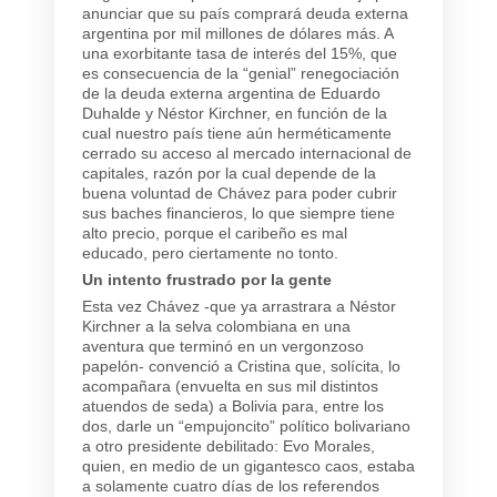
anunciar que su país comprará deuda externa
argentina por mil millones de dólares más. A
una exorbitante tasa de interés del 15%, que
es consecuencia de la “genial” renegociación
de la deuda externa argentina de Eduardo
Duhalde y Néstor Kirchner, en función de la
cual nuestro país tiene aún herméticamente
cerrado su acceso al mercado internacional de
capitales, razón por la cual depende de la
buena voluntad de Chávez para poder cubrir
sus baches financieros, lo que siempre tiene
alto precio, porque el caribeño es mal
educado, pero ciertamente no tonto.
Un intento frustrado por la gente
Esta vez Chávez -que ya arrastrara a Néstor
Kirchner a la selva colombiana en una
aventura que terminó en un vergonzoso
papelón- convenció a Cristina que, solícita, lo
acompañara (envuelta en sus mil distintos
atuendos de seda) a Bolivia para, entre los
dos, darle un “empujoncito” político bolivariano
a otro presidente debilitado: Evo Morales,
quien, en medio de un gigantesco caos, estaba
a solamente cuatro días de los referendos