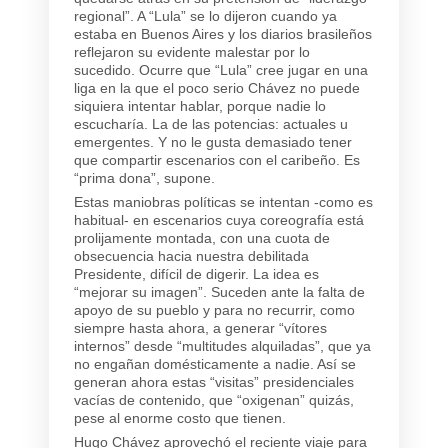
regional”. A “Lula” se lo dijeron cuando ya
estaba en Buenos Aires y los diarios brasileños
reflejaron su evidente malestar por lo
sucedido. Ocurre que “Lula” cree jugar en una
liga en la que el poco serio Chávez no puede
siquiera intentar hablar, porque nadie lo
escucharía. La de las potencias: actuales u
emergentes. Y no le gusta demasiado tener
que compartir escenarios con el caribeño. Es
“prima dona”, supone.
Estas maniobras políticas se intentan -como es
habitual- en escenarios cuya coreografía está
prolijamente montada, con una cuota de
obsecuencia hacia nuestra debilitada
Presidente, difícil de digerir. La idea es
“mejorar su imagen”. Suceden ante la falta de
apoyo de su pueblo y para no recurrir, como
siempre hasta ahora, a generar “vítores
internos” desde “multitudes alquiladas”, que ya
no engañan domésticamente a nadie. Así se
generan ahora estas “visitas” presidenciales
vacías de contenido, que “oxigenan” quizás,
pese al enorme costo que tienen.
Hugo Chávez aprovechó el reciente viaje para