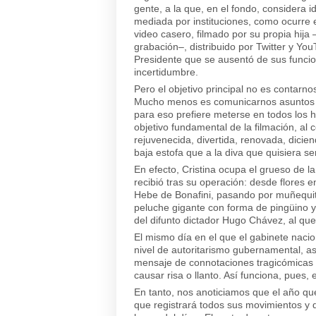
gente, a la que, en el fondo, considera i
mediada por instituciones, como ocurre e
video casero, filmado por su propia hija
grabación–, distribuido por Twitter y Yo
Presidente que se ausentó de sus funci
incertidumbre.
Pero el objetivo principal no es contarn
Mucho menos es comunicarnos asuntos vin
para eso prefiere meterse en todos los 
objetivo fundamental de la filmación, al 
rejuvenecida, divertida, renovada, dici
baja estofa que a la diva que quisiera se
En efecto, Cristina ocupa el grueso de l
recibió tras su operación: desde flores e
Hebe de Bonafini, pasando por muñequito
peluche gigante con forma de pingüino y
del difunto dictador Hugo Chávez, al que
El mismo día en el que el gabinete naci
nivel de autoritarismo gubernamental, as
mensaje de connotaciones tragicómicas 
causar risa o llanto. Así funciona, pues, e
En tanto, nos anoticiamos que el año que
que registrará todos sus movimientos y q