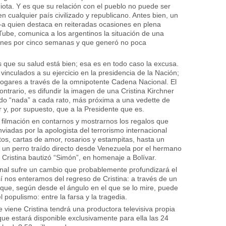
diota. Y es que su relación con el pueblo no puede ser
n cualquier país civilizado y republicano. Antes bien, un
 –a quien destaca en reiteradas ocasiones en plena
uTube, comunica a los argentinos la situación de una
ones por cinco semanas y que generó no poca
os que su salud está bien; esa es en todo caso la excusa.
culados a su ejercicio en la presidencia de la Nación;
hogares a través de la omnipotente Cadena Nacional. El
contrario, es difundir la imagen de una Cristina Kirchner
endo “nada” a cada rato, más próxima a una vedette de
r y, por supuesto, que a la Presidente que es.
a filmación en contarnos y mostrarnos los regalos que
nviadas por la apologista del terrorismo internacional
s, cartas de amor, rosarios y estampitas, hasta un
 un perro traído directo desde Venezuela por el hermano
 Cristina bautizó “Simón”, en homenaje a Bolívar.
onal sufre un cambio que probablemente profundizará el
í nos enteramos del regreso de Cristina: a través de un
que, según desde el ángulo en el que se lo mire, puede
l populismo: entre la farsa y la tragedia.
 viene Cristina tendrá una productora televisiva propia
ue estará disponible exclusivamente para ella las 24