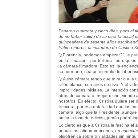
Pasaron cuarenta y cinco días, pero al fin
de no haber salido de su cuenta oficial d
quinceañera de sesenta años escribiend
Fátima Flores, la imitadora de Cristina 
“¿Florencia, podemos empezar?”, le pregun
en la filmación –por fortuna– pero quie
la cámara filmadora. Esto es: la enciend
su hermano, sea un ejemplo de laborios
“¿A esa cámara tengo que mirar o a la t
sillón blanco, con aires de diva. Y el vi
improlijidades iniciales. La intención co
atrás de cámara o, mejor dicho, viendo a
nosotros. En efecto, Cristina quiere ser 
frescura; por esa naturalidad que las m
cámara, algo que la Presidente, aunque
omita la fase de edición, jamás podrá log
Lo cierto es que a Cristina le fascina el
s
populistas latinoamericanos, un
espectá
oligofrénica sobre trivialidades sin nin