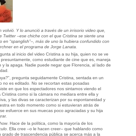
 volvió. Y lo anunció a través de un irrisorio video que,
e Twitter –ese chiche con el que Cristina se siente una
o en “spanglish”–, más de uno la hubiera confundido con
Kirchner en el programa de Jorge Lanata.
ta al inicio del video Cristina a su hija, quien no se ve
n, presuntamente, como estudiante de cine que es, maneja
e y la apaga. Nadie puede negar que Florencia, al lado de
idad.
uya?”, pregunta seguidamente Cristina, sentada en un
deo no es editado. No se recortan estas posadas
nsiste en que los espectadores nos sintamos viendo el
 Cristina como si la cámara no mediara entre ella y
diva, y las divas se caracterizan por su espontaneidad y
uestra en todo momento como si estuvieran atrás de
 se esfuerce en sus muecas poco agraciadas y su hija
rar.
how
. Hace de la política, como la mayoría de los
culo
. Ella cree –o le hacen creer– que hablando como
gún grado de trascendencia pública se acerca más a la