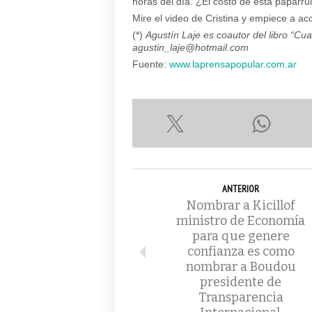
horas del día. ¿El costo de esta paparr
Mire el video de Cristina y empiece a ac
(*)
Agustín Laje es coautor del libro “Cu
agustin_laje@hotmail.com
Fuente:
www.laprensapopular.com.ar
ANTERIOR
Nombrar a Kicillof
ministro de Economía
para que genere
confianza es como
nombrar a Boudou
presidente de
Transparencia