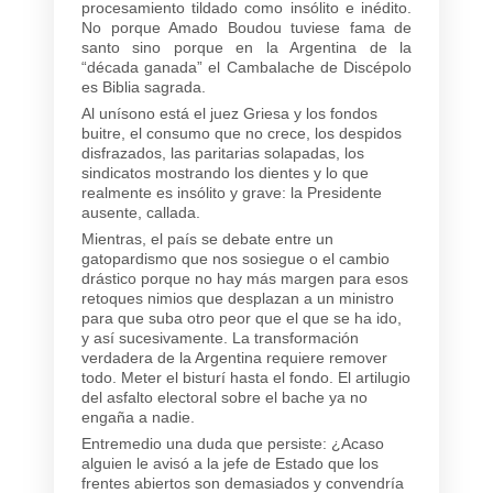
procesamiento tildado como insólito e inédito.
No porque Amado Boudou tuviese fama de
santo sino porque en la Argentina de la
“década ganada” el Cambalache de Discépolo
es Biblia sagrada.
Al unísono está el juez Griesa y los fondos
buitre, el consumo que no crece, los despidos
disfrazados, las paritarias solapadas, los
sindicatos mostrando los dientes y lo que
realmente es insólito y grave: la Presidente
ausente, callada.
Mientras, el país se debate entre un
gatopardismo que nos sosiegue o el cambio
drástico porque no hay más margen para esos
retoques nimios que desplazan a un ministro
para que suba otro peor que el que se ha ido,
y así sucesivamente. La transformación
verdadera de la Argentina requiere remover
todo. Meter el bisturí hasta el fondo. El artilugio
del asfalto electoral sobre el bache ya no
engaña a nadie.
Entremedio una duda que persiste: ¿Acaso
alguien le avisó a la jefe de Estado que los
frentes abiertos son demasiados y convendría