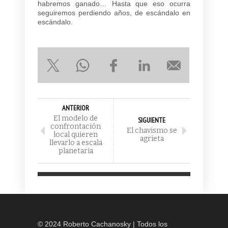
habremos ganado… Hasta que eso ocurra
seguiremos perdiendo años, de escándalo en
escándalo.
ANTERIOR
El modelo de
SIGUIENTE
confrontación
El chavismo se
local quieren
agrieta
llevarlo a escala
planetaria
© 2024 Roberto Cachanosky | Todos los