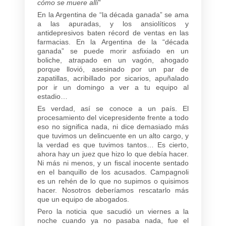
cómo se muere allí
”
En la Argentina de “la década ganada” se ama
a las apuradas, y los ansiolíticos y
antidepresivos baten récord de ventas en las
farmacias. En la Argentina de la “década
ganada” se puede morir asfixiado en un
boliche, atrapado en un vagón, ahogado
porque llovió, asesinado por un par de
zapatillas, acribillado por sicarios, apuñalado
por ir un domingo a ver a tu equipo al
estadio…
Es verdad, así se conoce a un país. El
procesamiento del vicepresidente frente a todo
eso no significa nada, ni dice demasiado más
que tuvimos un delincuente en un alto cargo, y
la verdad es que tuvimos tantos… Es cierto,
ahora hay un juez que hizo lo que debía hacer.
Ni más ni menos, y un fiscal inocente sentado
en el banquillo de los acusados. Campagnoli
es un rehén de lo que no supimos o quisimos
hacer. Nosotros deberíamos rescatarlo más
que un equipo de abogados.
Pero la noticia que sacudió un viernes a la
noche cuando ya no pasaba nada, fue el