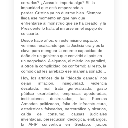
cerrarlos? ¿Acaso le importa algo? Sí, la
impunidad que está empezando a
perder. Cristina ya no duerme bien. Siempre
llega ese momento en que hay que
enfrentarse al monstruo que se ha creado, y la
Presidente lo halla al mirarse en el espejo de
su cuarto.
Desde hace años, en este mismo espacio,
venimos recalcando que la Justicia era y es la
clave para menguar la enorme capacidad de
daño de un gobierno que convirtió al país en
un negociado. A algunos, el miedo los paralizó,
a otros la complicidad los conformó; al resto, la
comodidad les arrebató ese mañana soñado…
Hoy, los artífices de la “década ganada” nos
dejan inflación, inseguridad, violencia
desatada, mal trato generalizado, gasto
público exorbitante, empresas apoderadas,
instituciones destrozadas, las Fuerzas
Armadas politizadas, falta de infraestructura,
estadísticas falseadas, narcotráfico y sicarios,
caída de consumo, causas judiciales
inventadas, persecución ideológica, embargos,
la AFIP convertida en Gestapo, juicios